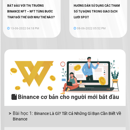
BẮT ĐẦU VỚI THỊ TRƯỜNG
HƯỚNG DẪN SỬ DỤNG CÁC THAM
BINANCE NFT – NFT TỪNG BƯỚC
SỐ TỰ ĐỘNG TRONG GIAO DỊCH
THAY ĐỔI THẾ GIỚI NHƯ THẾ NÀO?
LƯỚI SPOT
13-06-2022 04:18 PM
08-06-2022 05:52 PM
Binance cơ bản cho người mới bắt đầu
Binance Là Gì? Tất Cả Những Gì Bạn Cần Biết Về
Binance