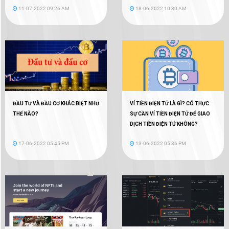
11-07-2022 09:26 AM
18-06-2022 10:30 AM
ĐẦU TƯ VÀ ĐẦU CƠ KHÁC BIỆT NHƯ
VÍ TIỀN ĐIỆN TỬ LÀ GÌ? CÓ THỰC
THẾ NÀO?
SỰ CẦN VÍ TIỀN ĐIỆN TỬ ĐỂ GIAO
DỊCH TIỀN ĐIỆN TỬ KHÔNG?
17-06-2022 05:45 PM
13-06-2022 05:36 PM