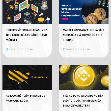
TÌM HIỂU VỀ TƯ CÁCH THÀNH VIÊN
MARKET CAPITALIZATION LÀ GÌ? Ý
NFT. LỢI ÍCH CỦA TƯ CÁCH THÀNH
NGHĨA CỦA GIÁ TRỊ VỐN HÓA THỊ
VIÊN NFT
TRƯỜNG.
13-09-2022 03:26 PM
16-07-2022 11:31 AM
SỰ KHÁC BIỆT GIỮA BINANCE.US
VIỆC SỬ DỤNG VÀ LẠM DỤNG TIỀN
VÀ BINANCE.COM
ĐIỆN TỬ: CUỘC TRANH CÃI GIỮA
BINANCE VÀ REUTERS