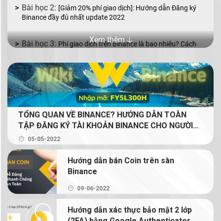
[Giảm 20% phí giao dịch]: Hướng dẫn Đăng ký
Binance đầy đủ nhất update 2022
Xem thêm 🡣
Phí giao dịch trên Binance là bao nhiêu? Cách
giảm phí giao dịch Binance
Binance P2P là gì? Cách mua bán coin bằng VND
với Binance P2P
TỔNG QUAN VỀ BINANCE? HƯỚNG DẪN TOÀN
Mua bán coin trên Binance với 2 lệnh cơ bản: lệnh
TẬP ĐĂNG KÝ TÀI KHOẢN BINANCE CHO NGƯỜI
Limit và lệnh Market
MỚI (GIẢM 20% PHÍ GIAO DỊCH TRỌN ĐỜI CHO
05-05-2022
NGƯỜI ĐỌC)
Binance Earn là gì? Tạo thu nhập thụ động từ
Hướng dẫn bán Coin trên sàn
crypto với Binance Earn
Binance
Margin Binance là gì? Hướng dẫn sử dụng Margin
09-06-2022
trên Binance
Hướng dẫn xác thực bảo mật 2 lớp
(2FA) bằng Google Authenticator