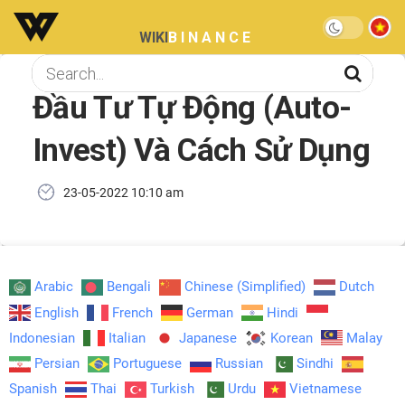
WIKI
BINANCE
Đầu Tư Tự Động (Auto-
Invest) Và Cách Sử Dụng
23-05-2022 10:10 am
Arabic
Bengali
Chinese (Simplified)
Dutch
English
French
German
Hindi
Indonesian
Italian
Japanese
Korean
Malay
Persian
Portuguese
Russian
Sindhi
Spanish
Thai
Turkish
Urdu
Vietnamese