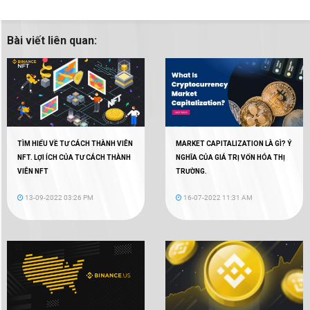
Bài viết liên quan:
TÌM HIỂU VỀ TƯ CÁCH THÀNH VIÊN
MARKET CAPITALIZATION LÀ GÌ? Ý
NFT. LỢI ÍCH CỦA TƯ CÁCH THÀNH
NGHĨA CỦA GIÁ TRỊ VỐN HÓA THỊ
VIÊN NFT
TRƯỜNG.
13-09-2022 03:26 PM
16-07-2022 11:31 AM