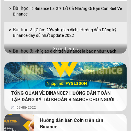
Binance Là Gì? Tất Cả Những Gì Bạn Cần Biết Về
Binance
[Giảm 20% phí giao dịch]: Hướng dẫn Đăng ký
Binance đầy đủ nhất update 2022
Xem thêm 🡣
Phí giao dịch trên Binance là bao nhiêu? Cách
giảm phí giao dịch Binance
Binance P2P là gì? Cách mua bán coin bằng VND
với Binance P2P
TỔNG QUAN VỀ BINANCE? HƯỚNG DẪN TOÀN
Mua bán coin trên Binance với 2 lệnh cơ bản: lệnh
TẬP ĐĂNG KÝ TÀI KHOẢN BINANCE CHO NGƯỜI
Limit và lệnh Market
MỚI (GIẢM 20% PHÍ GIAO DỊCH TRỌN ĐỜI CHO
05-05-2022
NGƯỜI ĐỌC)
Binance Earn là gì? Tạo thu nhập thụ động từ
Hướng dẫn bán Coin trên sàn
crypto với Binance Earn
Binance