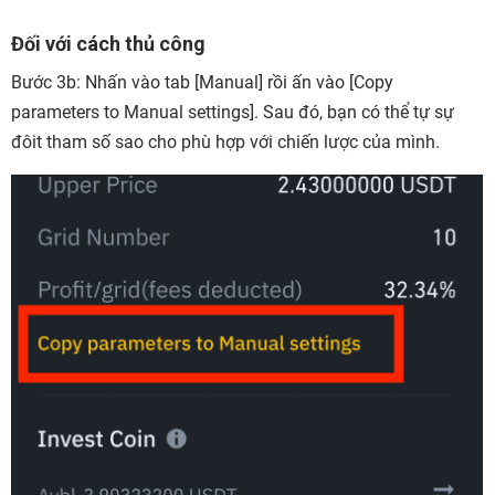
Đối với cách thủ công
Bước 3b:
Nhấn vào tab [Manual] rồi ấn vào [Copy
parameters to Manual settings]. Sau đó, bạn có thể tự sự
đôit tham số sao cho phù hợp với chiến lược của mình.