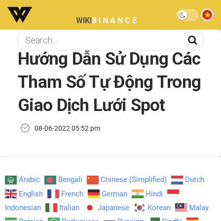
WIKI
BINANCE
Hướng Dẫn Sử Dụng Các
Tham Số Tự Động Trong
Giao Dịch Lưới Spot
08-06-2022 05:52 pm
Arabic
Bengali
Chinese (Simplified)
Dutch
English
French
German
Hindi
Indonesian
Italian
Japanese
Korean
Malay