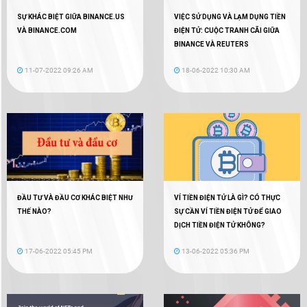
SỰ KHÁC BIỆT GIỮA BINANCE.US
VIỆC SỬ DỤNG VÀ LẠM DỤNG TIỀN
VÀ BINANCE.COM
ĐIỆN TỬ: CUỘC TRANH CÃI GIỮA
BINANCE VÀ REUTERS
11-07-2022 09:26 AM
18-06-2022 10:30 AM
ĐẦU TƯ VÀ ĐẦU CƠ KHÁC BIỆT NHƯ
VÍ TIỀN ĐIỆN TỬ LÀ GÌ? CÓ THỰC
THẾ NÀO?
SỰ CẦN VÍ TIỀN ĐIỆN TỬ ĐỂ GIAO
DỊCH TIỀN ĐIỆN TỬ KHÔNG?
17-06-2022 05:45 PM
13-06-2022 05:36 PM