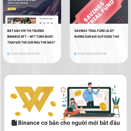
BẮT ĐẦU VỚI THỊ TRƯỜNG
SAVINGS TRIAL FUND LÀ GÌ?
BINANCE NFT – NFT TỪNG BƯỚC
HƯỚNG DẪN ĐỔI QUỸ DÙNG THỬ
THAY ĐỔI THẾ GIỚI NHƯ THẾ NÀO?
13-06-2022 04:18 PM
31-05-2022 02:00 PM
Binance cơ bản cho người mới bắt đầu