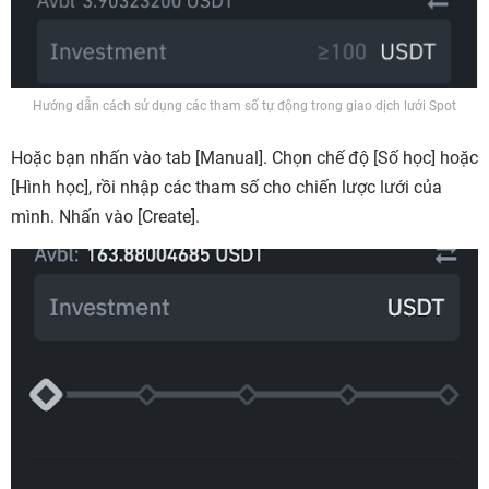
Hướng dẫn cách sử dụng các tham số tự động trong giao dịch lưới Spot
Hoặc bạn nhấn vào tab
[Manual]
. Chọn chế độ
[Số học]
hoặc
[Hình học]
, rồi nhập các tham số cho chiến lược lưới của
mình. Nhấn vào
[Create].