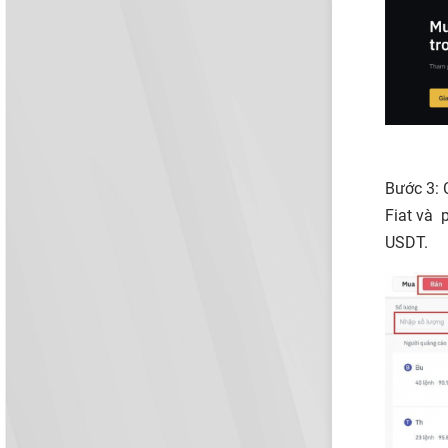
Bước 3: 
Fiat và 
USDT.