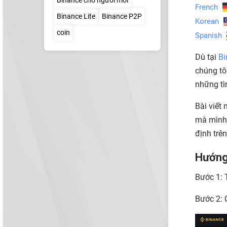
French
Binance Lite
Binance P2P
Korean
coin
Spanish
Dù tại
Bi
chúng tô
những tì
Bài viết
mà mình 
định trê
Hướng
Bước 1: 
Bước 2: 