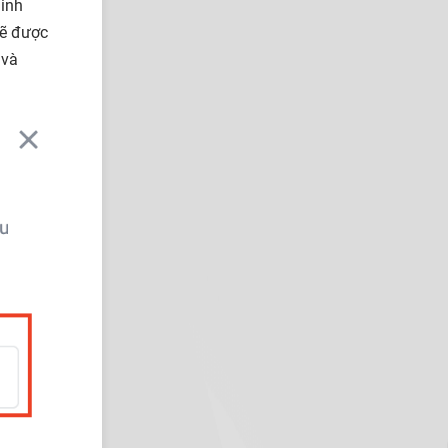
minh
sẽ được
 và