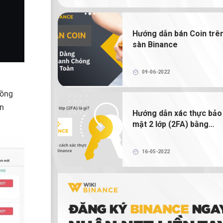
NFT là gì? Hướng dẫn mua bán và tạ
NFT trên Binance
Hướng dẫn bán Coin trê
sàn Binance
Ví tiền điện tử là gì? Có thực sự cần 
tiền điện tử để giao dịch tiền điện tử không?
09-06-2022
đồng
án
Hướng dẫn xác thực bảo
mật 2 lớp (2FA) bằng
Google Authenticator
16-05-2022