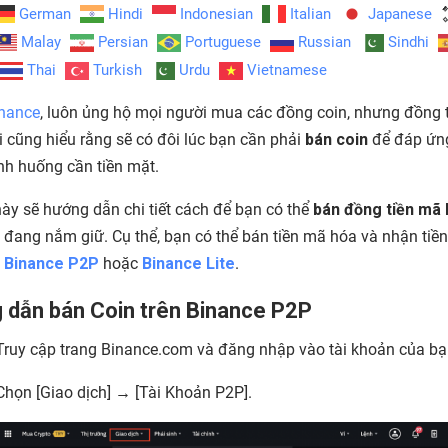
German
Hindi
Indonesian
Italian
Japanese
Malay
Persian
Portuguese
Russian
Sindhi
Thai
Turkish
Urdu
Vietnamese
nance
, luôn ủng hộ mọi người mua các đồng coin, nhưng đồng t
i cũng hiểu rằng sẽ có đôi lúc bạn cần phải
bán coin
để đáp ứn
nh huống cần tiền mặt.
 này sẽ hướng dẫn chi tiết cách để bạn có thể
bán đồng tiền mã
đang nắm giữ. Cụ thể, bạn có thể bán tiền mã hóa và nhận tiề
n
Binance P2P
hoặc
Binance Lite
.
 dẫn bán Coin trên Binance P2P
Truy cập trang Binance.com và đăng nhập vào tài khoản của b
Chọn [
Giao dịch
] → [
Tài Khoản P2P
].