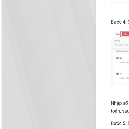
Bước 4: 
Nhập số 
toán, sa
Bước 5: 