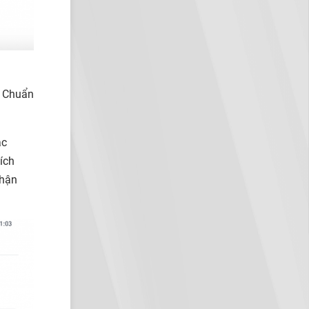
:
Chuẩn
ác
tích
hận