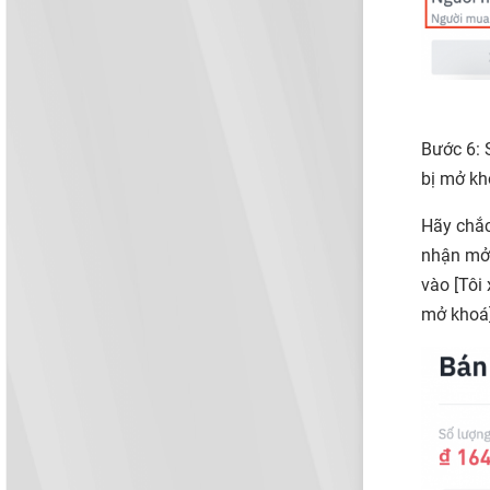
Bước 6: 
bị mở k
Hãy chắc
nhận mở
vào [
Tôi 
mở khoá