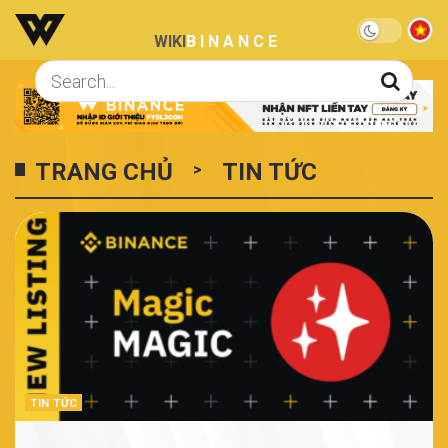
WIKI
BINANCE
TRANG CHỦ
TIN TỨC
>
TIN TỨC