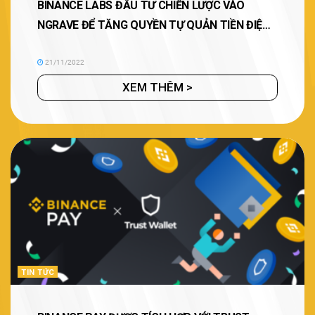
BINANCE LABS ĐẦU TƯ CHIẾN LƯỢC VÀO
NGRAVE ĐỂ TĂNG QUYỀN TỰ QUẢN TIỀN ĐIỆN
TỬ
21/11/2022
XEM THÊM >
TIN TỨC