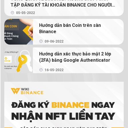
TẬP ĐĂNG KÝ TÀI KHOẢN BINANCE CHO NGƯỜI
Limit và lệnh Market
MỚI (GIẢM 20% PHÍ GIAO DỊCH TRỌN ĐỜI CHO
05-05-2022
NGƯỜI ĐỌC)
Binance Earn là gì? Tạo thu nhập thụ động từ
Hướng dẫn bán Coin trên sàn
crypto với Binance Earn
Binance
Margin Binance là gì? Hướng dẫn sử dụng Margin
09-06-2022
trên Binance
Hướng dẫn xác thực bảo mật 2 lớp
(2FA) bằng Google Authenticator
Hướng dẫn chi tiết cách giao dịch Binance
Futures
16-05-2022
NFT là gì? Hướng dẫn mua bán và tạo NFT trên
Binance
Ví tiền điện tử là gì? Có thực sự cần ví tiền điện
tử để giao dịch tiền điện tử không?