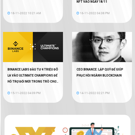
NFT VÀO NGÀY 18/11
18-11-2022 10:21 AM
16-11-2022 04:38 PM
BINANCE LABS ĐẦU TƯ 4 TRIỆU ĐÔ
CEO BINANCE: LẬP QUỸ ĐỂ GIÚP
LA VÀO ULTIMATE CHAMPIONS ĐỂ
PHỤC HỒI NGÀNH BLOCKCHAIN
HỖ TRỢ ĐỔI MỚI TRONG TRÒ CHƠI
WEB3
15-11-2022 04:09 PM
14-11-2022 02:21 PM