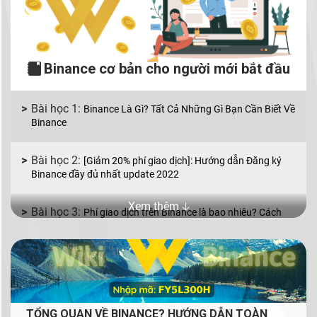
Binance cơ bản cho người mới bắt đầu
Binance Là Gì? Tất Cả Những Gì Bạn Cần Biết Về
Binance
[Giảm 20% phí giao dịch]: Hướng dẫn Đăng ký
Binance đầy đủ nhất update 2022
Xem thêm 🡣
Phí giao dịch trên Binance là bao nhiêu? Cách
giảm phí giao dịch Binance
Binance P2P là gì? Cách mua bán coin bằng VND
với Binance P2P
TỔNG QUAN VỀ BINANCE? HƯỚNG DẪN TOÀN
Mua bán coin trên Binance với 2 lệnh cơ bản: lệnh