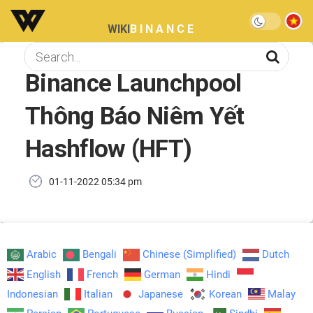
WIKI
BINANCE
Binance Launchpool
Thông Báo Niêm Yết
Hashflow (HFT)
01-11-2022 05:34 pm
Arabic
Bengali
Chinese (Simplified)
Dutch
English
French
German
Hindi
Indonesian
Italian
Japanese
Korean
Malay