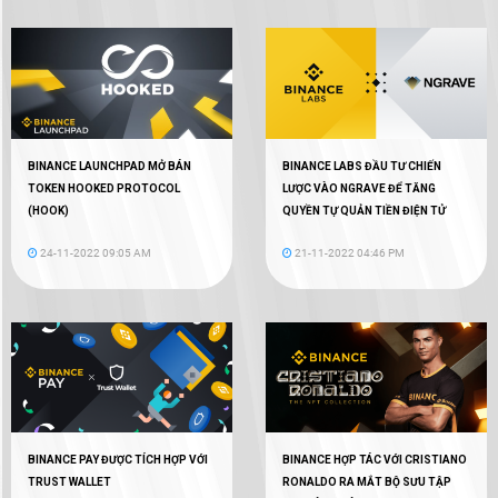
BINANCE LAUNCHPAD MỞ BÁN
BINANCE LABS ĐẦU TƯ CHIẾN
TOKEN HOOKED PROTOCOL
LƯỢC VÀO NGRAVE ĐỂ TĂNG
(HOOK)
QUYỀN TỰ QUẢN TIỀN ĐIỆN TỬ
24-11-2022 09:05 AM
21-11-2022 04:46 PM
BINANCE PAY ĐƯỢC TÍCH HỢP VỚI
BINANCE HỢP TÁC VỚI CRISTIANO
TRUST WALLET
RONALDO RA MẮT BỘ SƯU TẬP