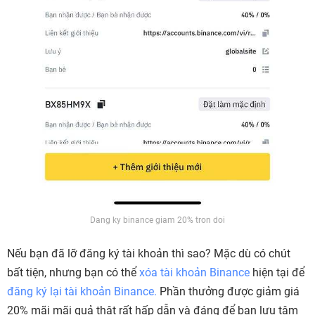
Dang ky binance giam 20% tron doi
Nếu bạn đã lỡ đăng ký tài khoản thì sao? Mặc dù có chút
bất tiện, nhưng bạn có thể
xóa tài khoản Binance
hiện tại để
đăng ký lại tài khoản Binance.
Phần thưởng được giảm giá
20% mãi mãi quả thật rất hấp dẫn và đáng để bạn lưu tâm