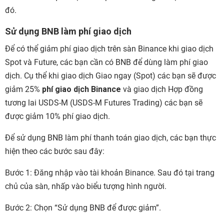
đó.
Sử dụng BNB làm phí giao dịch
Để có thể giảm phí giao dịch trên sàn Binance khi giao dịch
Spot và Future, các bạn cần có BNB để dùng làm phí giao
dịch. Cụ thể khi giao dịch Giao ngay (Spot) các bạn sẽ được
giảm 25%
phí giao dịch
Binance
và giao dịch Hợp đồng
tương lai USDS-M (USDS-M Futures Trading) các bạn sẽ
được giảm 10% phí giao dịch.
Để sử dụng BNB làm phí thanh toán giao dịch, các bạn thực
hiện theo các bước sau đây:
Bước 1: Đăng nhập vào tài khoản Binance. Sau đó tại trang
chủ của sàn, nhấp vào biểu tượng hình người.
Bước 2: Chọn “Sử dụng BNB để được giảm”.