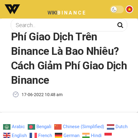
WIKI
BINANCE
Phí Giao Dịch Trên
Binance Là Bao Nhiêu?
Cách Giảm Phí Giao Dịch
Binance
17-06-2022 10:48 am
Arabic
Bengali
Chinese (Simplified)
Dutch
English
French
German
Hindi