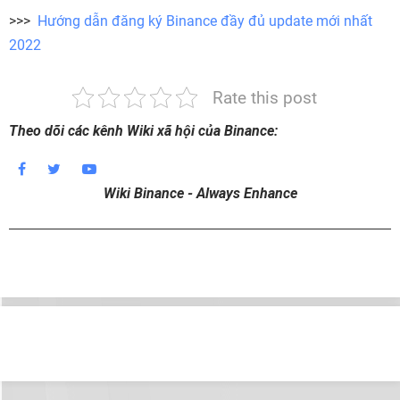
>>>
Hướng dẫn đăng ký Binance đầy đủ update mới nhất
2022
Rate this post
Theo dõi các kênh Wiki xã hội của Binance:
Wiki Binance - Always Enhance