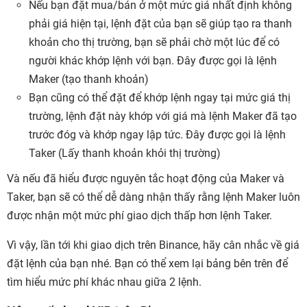
Nếu bạn đặt mua/bán ở một mức giá nhất định không
phải giá hiện tại, lệnh đặt của bạn sẽ giúp tạo ra thanh
khoản cho thị trường, bạn sẽ phải chờ một lúc để có
người khác khớp lệnh với bạn. Đây được gọi là lệnh
Maker (tạo thanh khoản)
Bạn cũng có thể đặt để khớp lệnh ngay tại mức giá thị
trường, lệnh đặt này khớp với giá mà lệnh Maker đã tạo
trước đóg và khớp ngay lập tức. Đây được gọi là lệnh
Taker (Lấy thanh khoản khỏi thị trường)
Và nếu đã hiểu được nguyên tắc hoạt động của Maker và
Taker, bạn sẽ có thể dễ dàng nhận thấy rằng lệnh Maker luôn
được nhận một mức phí giao dịch thấp hơn lệnh Taker.
Vì vậy, lần tới khi giao dịch trên Binance, hãy cân nhắc về giá
đặt lệnh của bạn nhé. Bạn có thể xem lại bảng bên trên để
tìm hiểu mức phí khác nhau giữa 2 lệnh.