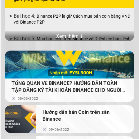
Binance P2P là gì? Cách mua bán coin bằng VND
với Binance P2P
Xem thêm 🡣
Mua bán coin trên Binance với 2 lệnh cơ bản: lệnh
Limit và lệnh Market
Binance Earn là gì? Tạo thu nhập thụ động từ
crypto với Binance Earn
TỔNG QUAN VỀ BINANCE? HƯỚNG DẪN TOÀN
Margin Binance là gì? Hướng dẫn sử dụng Margin
TẬP ĐĂNG KÝ TÀI KHOẢN BINANCE CHO NGƯỜI
trên Binance
MỚI (GIẢM 20% PHÍ GIAO DỊCH TRỌN ĐỜI CHO
05-05-2022
NGƯỜI ĐỌC)
Hướng dẫn chi tiết cách giao dịch Binance
Hướng dẫn bán Coin trên sàn
Futures
Binance
NFT là gì? Hướng dẫn mua bán và tạo NFT trên
09-06-2022
Binance