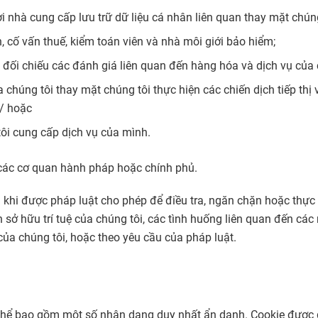
 nhà cung cấp lưu trữ dữ liệu cá nhân liên quan thay mặt chúng
, cố vấn thuế, kiểm toán viên và nhà môi giới bảo hiểm;
 đối chiếu các đánh giá liên quan đến hàng hóa và dịch vụ của 
 chúng tôi thay mặt chúng tôi thực hiện các chiến dịch tiếp t
 / hoặc
tôi cung cấp dịch vụ của mình.
i các cơ quan hành pháp hoặc chính phủ.
bạn khi được pháp luật cho phép để điều tra, ngăn chặn hoặc thự
 sở hữu trí tuệ của chúng tôi, các tình huống liên quan đến các
của chúng tôi, hoặc theo yêu cầu của pháp luật.
ó thể bao gồm một số nhận dạng duy nhất ẩn danh. Cookie được 