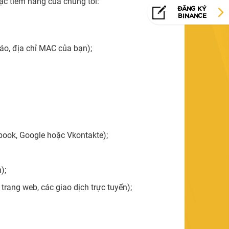
oặc tiềm năng của chúng tôi:
ĐĂNG KÝ
BINANCE
cáo, địa chỉ MAC của bạn);
book, Google hoặc Vkontakte);
);
n trang web, các giao dịch trực tuyến);