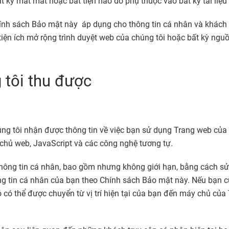
 kỳ mất mát hoặc bất tiện nào do phụ thuộc vào bất kỳ tài liệu 
Chính sách Bảo mật này áp dụng cho thông tin cá nhân và khách
iện ích mở rộng trình duyệt web của chúng tôi hoặc bất kỳ ngu
 tôi thu được
úng tôi nhận được thông tin về việc bạn sử dụng Trang web của
hủ web, JavaScript và các công nghệ tương tự.
hông tin cá nhân, bao gồm nhưng không giới hạn, bằng cách sử
g tin cá nhân của bạn theo Chính sách Bảo mật này. Nếu bạn cu
 có thể được chuyển từ vị trí hiện tại của bạn đến máy chủ củ