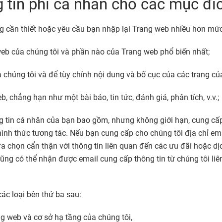
 tin phi cá nhân cho các mục đí
 cần thiết hoặc yêu cầu bạn nhập lại Trang web nhiều hơn mức 
 web của chúng tôi và phần nào của Trang web phổ biến nhất;
a chúng tôi và để tùy chỉnh nội dung và bố cục của các trang củ
, chẳng hạn như một bài báo, tin tức, đánh giá, phân tích, v.v.;
g tin cá nhân của bạn bao gồm, nhưng không giới hạn, cung cấp
c hình thức tương tác. Nếu bạn cung cấp cho chúng tôi địa chỉ e
ựa chọn cẩn thận với thông tin liên quan đến các ưu đãi hoặc dị
ũng có thể nhận được email cung cấp thông tin từ chúng tôi liê
các loại bên thứ ba sau:
ng web và cơ sở hạ tầng của chúng tôi,