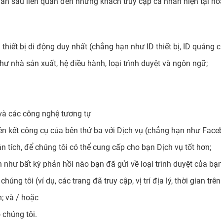
nhân sau liên quan đến những khách truy cập cá nhân hiện tại h
thiết bị di động duy nhất (chẳng hạn như ID thiết bị, ID quảng 
như nhà sản xuất, hệ điều hành, loại trình duyệt và ngôn ngữ;
 và các công nghệ tương tự
iên kết công cụ của bên thứ ba với Dịch vụ (chẳng hạn như Face
 tích, để chúng tôi có thể cung cấp cho bạn Dịch vụ tốt hơn;
n như bất kỳ phản hồi nào bạn đã gửi về loại trình duyệt của bạn
húng tôi (ví dụ, các trang đã truy cập, vị trí địa lý, thời gian trê
n; và / hoặc
 chúng tôi.