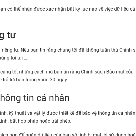
 bạn có thể nhận được xác nhận bất kỳ lúc nào về việc dữ liệu c
g tư
 riêng tư. Nếu bạn tin rằng chúng tôi đã không tuân thủ Chính 
húng tôi tại
….
ết càng tốt những cách mà bạn tin rằng Chính sách Bảo mật của
ẽ trả lời bạn trong vòng 30 ngày.
hông tin cá nhân
ính, kỹ thuật và vật lý được thiết kế để bảo vệ thông tin cá nhâ
 tình, bất hợp pháp hoặc trái phép.
ch hợp để ngăn dữ liệu của bạn vô tình bị mất, bị sử dụng hoặc 