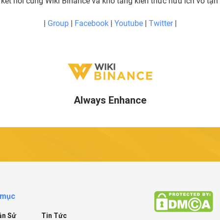
 kết nối cùng Wiki Binance và kho tàng kiến thức hữu ích vô tận
|
Group
|
Facebook
|
Youtube
|
Twitter
|
Always Enhance
 mục
ẫn Sử
Tin Tức