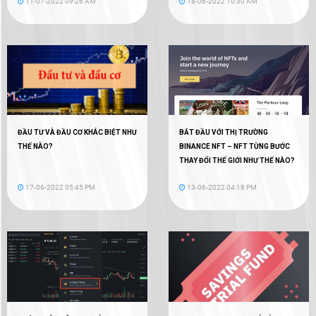
11-07-2022 09:26 AM
18-06-2022 10:30 AM
ĐẦU TƯ VÀ ĐẦU CƠ KHÁC BIỆT NHƯ
BẮT ĐẦU VỚI THỊ TRƯỜNG
THẾ NÀO?
BINANCE NFT – NFT TỪNG BƯỚC
THAY ĐỔI THẾ GIỚI NHƯ THẾ NÀO?
17-06-2022 05:45 PM
13-06-2022 04:18 PM
Binance Là Gì? Tất Cả Những Gì Bạn Cần Biết Về
Binance
[Giảm 20% phí giao dịch]: Hướng dẫn Đăng ký
Binance đầy đủ nhất update 2022
Phí giao dịch trên Binance là bao nhiêu? Cách
giảm phí giao dịch Binance