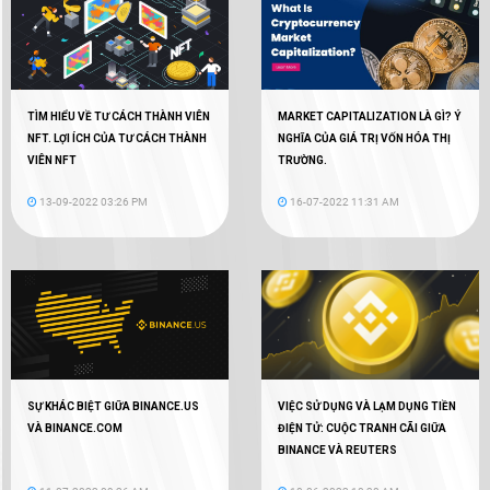
TÌM HIỂU VỀ TƯ CÁCH THÀNH VIÊN
MARKET CAPITALIZATION LÀ GÌ? Ý
NFT. LỢI ÍCH CỦA TƯ CÁCH THÀNH
NGHĨA CỦA GIÁ TRỊ VỐN HÓA THỊ
VIÊN NFT
TRƯỜNG.
13-09-2022 03:26 PM
16-07-2022 11:31 AM
SỰ KHÁC BIỆT GIỮA BINANCE.US
VIỆC SỬ DỤNG VÀ LẠM DỤNG TIỀN
VÀ BINANCE.COM
ĐIỆN TỬ: CUỘC TRANH CÃI GIỮA
BINANCE VÀ REUTERS