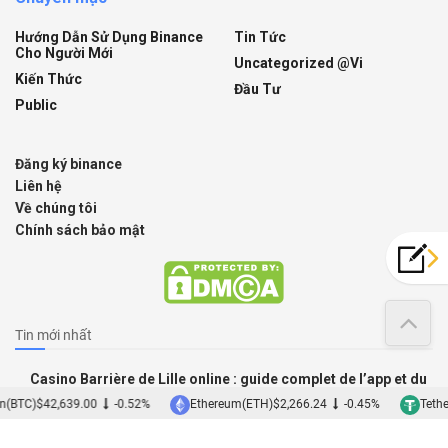
Hướng Dẫn Sử Dụng Binance
Tin Tức
Cho Người Mới
Uncategorized @vi
Kiến Thức
Đầu Tư
Public
Đăng ký binance
Liên hệ
Về chúng tôi
Chính sách bảo mật
Tin mới nhất
Casino Barrière de Lille online : guide complet de l’app et du
mobile
(BTC)
$42,639.00
-0.52%
Ethereum(ETH)
$2,266.24
-0.45%
Tether
09/08/2026