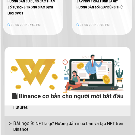
HƯỚNG DẪN SỬ DỤNG CÁC THAM
SAVINGS TRIAL FUND LÀ GÌ?
SỐ TỰ ĐỘNG TRONG GIAO DỊCH
HƯỚNG DẪN ĐỔI QUỸ DÙNG THỬ
Binance P2P là gì? Cách mua bán coin bằng VND
LƯỚI SPOT
với Binance P2P
08-06-2022 05:52 PM
31-05-2022 02:00 PM
Mua bán coin trên Binance với 2 lệnh cơ bản: lệnh
Limit và lệnh Market
Binance Earn là gì? Tạo thu nhập thụ động từ
crypto với Binance Earn
Margin Binance là gì? Hướng dẫn sử dụng Margin
trên Binance
Binance cơ bản cho người mới bắt đầu
Hướng dẫn chi tiết cách giao dịch Binance
Futures
NFT là gì? Hướng dẫn mua bán và tạo NFT trên
Binance