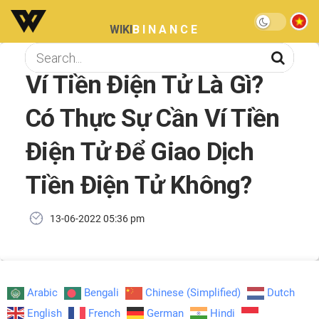
WIKI
BINANCE
Ví Tiền Điện Tử Là Gì?
Có Thực Sự Cần Ví Tiền
Điện Tử Để Giao Dịch
Tiền Điện Tử Không?
13-06-2022 05:36 pm
Arabic
Bengali
Chinese (Simplified)
Dutch
English
French
German
Hindi