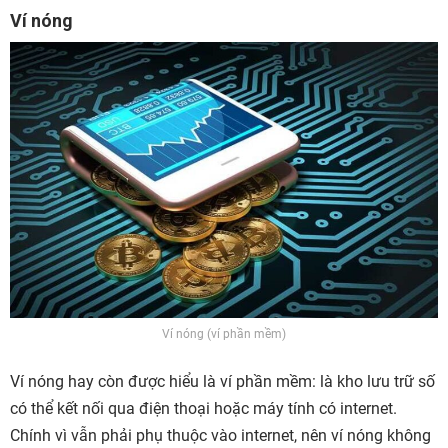
Ví nóng
Ví nóng (ví phần mềm)
Ví nóng hay còn được hiểu là ví phần mềm: là kho lưu trữ số
có thể kết nối qua điện thoại hoặc máy tính có internet.
Chính vì vẫn phải phụ thuộc vào internet, nên ví nóng không