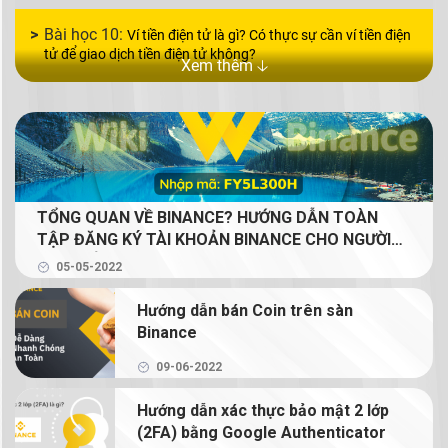
Ví tiền điện tử là gì? Có thực sự cần ví tiền điện
tử để giao dịch tiền điện tử không?
Xem thêm 🡣
TỔNG QUAN VỀ BINANCE? HƯỚNG DẪN TOÀN
TẬP ĐĂNG KÝ TÀI KHOẢN BINANCE CHO NGƯỜI
MỚI (GIẢM 20% PHÍ GIAO DỊCH TRỌN ĐỜI CHO
05-05-2022
NGƯỜI ĐỌC)
Hướng dẫn bán Coin trên sàn
Binance
09-06-2022
Hướng dẫn xác thực bảo mật 2 lớp
(2FA) bằng Google Authenticator