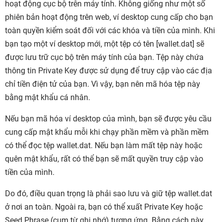
hoạt động cục bộ trên máy tính. Không giống như một số
phiên bản hoạt động trên web, ví desktop cung cấp cho bạn
toàn quyền kiểm soát đối với các khóa và tiền của mình. Khi
bạn tạo một ví desktop mới, một tệp có tên [wallet.dat] sẽ
được lưu trữ cục bộ trên máy tính của bạn. Tệp này chứa
thông tin Private Key được sử dụng để truy cập vào các địa
chỉ tiền điện tử của bạn. Vì vậy, bạn nên mã hóa tệp này
bằng mật khẩu cá nhân.
Nếu bạn mã hóa ví desktop của mình, bạn sẽ được yêu cầu
cung cấp mật khẩu mỗi khi chạy phần mềm và phần mềm
có thể đọc tệp wallet.dat. Nếu bạn làm mất tệp này hoặc
quên mật khẩu, rất có thể bạn sẽ mất quyền truy cập vào
tiền của mình.
Do đó, điều quan trọng là phải sao lưu và giữ tệp wallet.dat
ở nơi an toàn. Ngoài ra, bạn có thể xuất Private Key hoặc
Seed Phrase (cụm từ ghi nhớ) tương ứng. Bằng cách này,