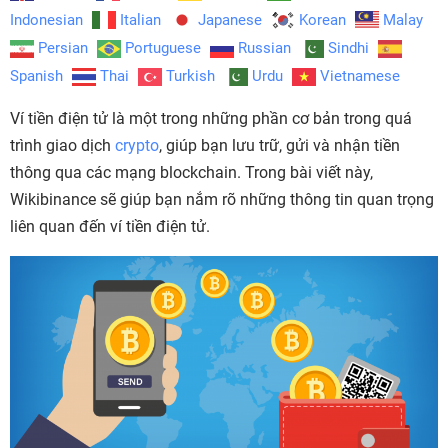
Indonesian
Italian
Japanese
Korean
Malay
Persian
Portuguese
Russian
Sindhi
Spanish
Thai
Turkish
Urdu
Vietnamese
Ví tiền điện tử là một trong những phần cơ bản trong quá
trình giao dịch
crypto
, giúp bạn lưu trữ, gửi và nhận tiền
thông qua các mạng blockchain. Trong bài viết này,
Wikibinance sẽ giúp bạn nắm rõ những thông tin quan trọng
liên quan đến ví tiền điện tử.