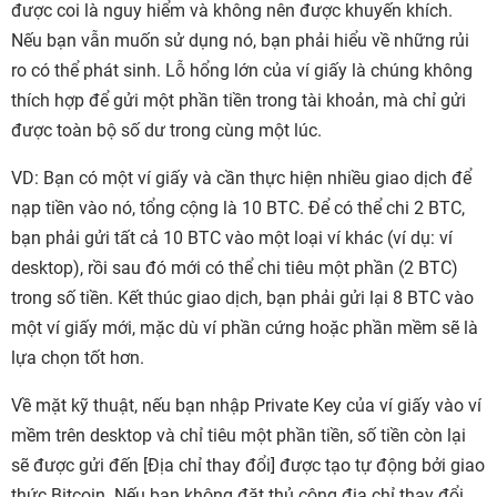
được coi là nguy hiểm và không nên được khuyến khích.
Nếu bạn vẫn muốn sử dụng nó, bạn phải hiểu về những rủi
ro có thể phát sinh. Lỗ hổng lớn của ví giấy là chúng không
thích hợp để gửi một phần tiền trong tài khoản, mà chỉ gửi
được toàn bộ số dư trong cùng một lúc.
VD: Bạn có một ví giấy và cần thực hiện nhiều giao dịch để
nạp tiền vào nó, tổng cộng là 10 BTC. Để có thể chi 2 BTC,
bạn phải gửi tất cả 10 BTC vào một loại ví khác (ví dụ: ví
desktop), rồi sau đó mới có thể chi tiêu một phần (2 BTC)
trong số tiền. Kết thúc giao dịch, bạn phải gửi lại 8 BTC vào
một ví giấy mới, mặc dù ví phần cứng hoặc phần mềm sẽ là
lựa chọn tốt hơn.
Về mặt kỹ thuật, nếu bạn nhập Private Key của ví giấy vào ví
mềm trên desktop và chỉ tiêu một phần tiền, số tiền còn lại
sẽ được gửi đến [Địa chỉ thay đổi] được tạo tự động bởi giao
thức Bitcoin. Nếu bạn không đặt thủ công địa chỉ thay đổi