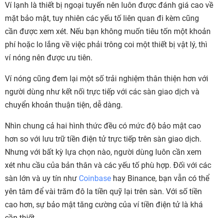
Ví lạnh là thiết bị ngoại tuyến nên luôn được đánh giá cao về
mặt bảo mật, tuy nhiên các yếu tố liên quan đi kèm cũng
cần được xem xét. Nếu bạn không muốn tiêu tốn một khoản
phí hoặc lo lắng về việc phải trông coi một thiết bị vật lý, thì
ví nóng nên được ưu tiên.
Ví nóng cũng đem lại một số trải nghiệm thân thiện hơn với
người dùng như kết nối trực tiếp với các sàn giao dịch và
chuyển khoản thuận tiện, dễ dàng.
Nhìn chung cả hai hình thức đều có mức độ bảo mật cao
hơn so với lưu trữ tiền điện tử trực tiếp trên sàn giao dịch.
Nhưng với bất kỳ lựa chọn nào, người dùng luôn cần xem
xét nhu cầu của bản thân và các yếu tố phù hợp. Đối với các
sàn lớn và uy tín như
Coinbase
hay Binance, bạn vẫn có thể
yên tâm để vài trăm đô la tiền quỹ lại trên sàn. Với số tiền
cao hơn, sự bảo mật tăng cường của ví tiền điện tử là khá
cần thiết.