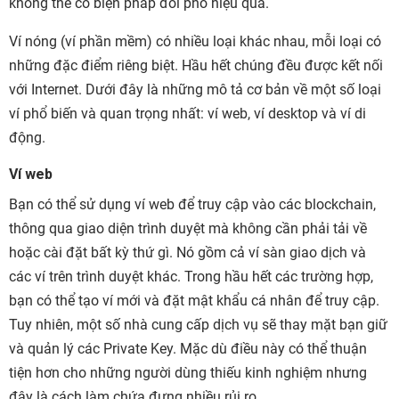
không thể có biện pháp đối phó hiệu quả.
Ví nóng (ví phần mềm) có nhiều loại khác nhau, mỗi loại có
những đặc điểm riêng biệt. Hầu hết chúng đều được kết nối
với Internet. Dưới đây là những mô tả cơ bản về một số loại
ví phổ biến và quan trọng nhất: ví web, ví desktop và ví di
động.
Ví web
Bạn có thể sử dụng ví web để truy cập vào các blockchain,
thông qua giao diện trình duyệt mà không cần phải tải về
hoặc cài đặt bất kỳ thứ gì. Nó gồm cả ví sàn giao dịch và
các ví trên trình duyệt khác. Trong hầu hết các trường hợp,
bạn có thể tạo ví mới và đặt mật khẩu cá nhân để truy cập.
Tuy nhiên, một số nhà cung cấp dịch vụ sẽ thay mặt bạn giữ
và quản lý các Private Key. Mặc dù điều này có thể thuận
tiện hơn cho những người dùng thiếu kinh nghiệm nhưng
đây là cách làm chứa đựng nhiều rủi ro.