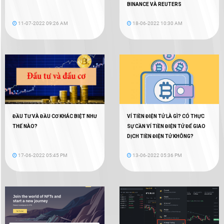
BINANCE VÀ REUTERS
11-07-2022 09:26 AM
18-06-2022 10:30 AM
ĐẦU TƯ VÀ ĐẦU CƠ KHÁC BIỆT NHƯ
VÍ TIỀN ĐIỆN TỬ LÀ GÌ? CÓ THỰC
THẾ NÀO?
SỰ CẦN VÍ TIỀN ĐIỆN TỬ ĐỂ GIAO
DỊCH TIỀN ĐIỆN TỬ KHÔNG?
17-06-2022 05:45 PM
13-06-2022 05:36 PM