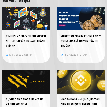
Bài viết liên quan:
TÌM HIỂU VỀ TƯ CÁCH THÀNH VIÊN
MARKET CAPITALIZATION LÀ GÌ? Ý
NFT. LỢI ÍCH CỦA TƯ CÁCH THÀNH
NGHĨA CỦA GIÁ TRỊ VỐN HÓA THỊ
VIÊN NFT
TRƯỜNG.
13-09-2022 03:26 PM
16-07-2022 11:31 AM
SỰ KHÁC BIỆT GIỮA BINANCE.US
VIỆC SỬ DỤNG VÀ LẠM DỤNG TIỀN
VÀ BINANCE.COM
ĐIỆN TỬ: CUỘC TRANH CÃI GIỮA