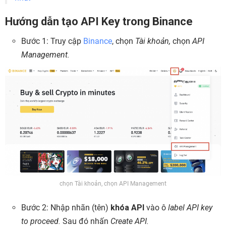
Hướng dẫn tạo API Key trong Binance
Bước 1: Truy cập
Binance
, chọn
Tài khoản,
chọn
API
Management.
chọn Tài khoản, chọn API Management
Bước 2: Nhập nhãn (tên)
khóa API
vào ô
label API key
to proceed.
Sau đó nhấn
Create API.