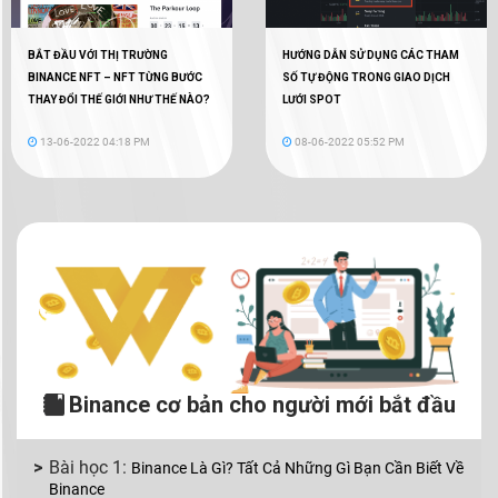
BẮT ĐẦU VỚI THỊ TRƯỜNG
HƯỚNG DẪN SỬ DỤNG CÁC THAM
BINANCE NFT – NFT TỪNG BƯỚC
SỐ TỰ ĐỘNG TRONG GIAO DỊCH
THAY ĐỔI THẾ GIỚI NHƯ THẾ NÀO?
LƯỚI SPOT
13-06-2022 04:18 PM
08-06-2022 05:52 PM
Binance cơ bản cho người mới bắt đầu
Binance Là Gì? Tất Cả Những Gì Bạn Cần Biết Về
Binance