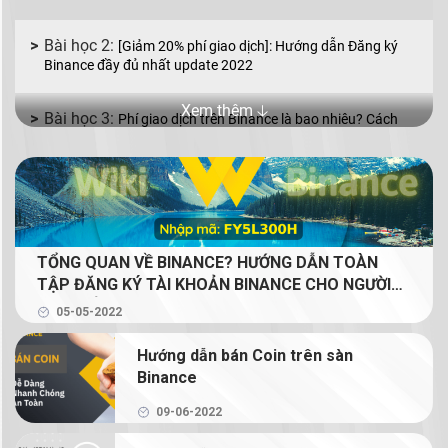
[Giảm 20% phí giao dịch]: Hướng dẫn Đăng ký
Binance đầy đủ nhất update 2022
Xem thêm 🡣
Phí giao dịch trên Binance là bao nhiêu? Cách
giảm phí giao dịch Binance
Binance P2P là gì? Cách mua bán coin bằng VND
với Binance P2P
TỔNG QUAN VỀ BINANCE? HƯỚNG DẪN TOÀN
Mua bán coin trên Binance với 2 lệnh cơ bản: lệnh
TẬP ĐĂNG KÝ TÀI KHOẢN BINANCE CHO NGƯỜI
Limit và lệnh Market
MỚI (GIẢM 20% PHÍ GIAO DỊCH TRỌN ĐỜI CHO
05-05-2022
NGƯỜI ĐỌC)
Binance Earn là gì? Tạo thu nhập thụ động từ
Hướng dẫn bán Coin trên sàn
crypto với Binance Earn
Binance
Margin Binance là gì? Hướng dẫn sử dụng Margin
09-06-2022
trên Binance