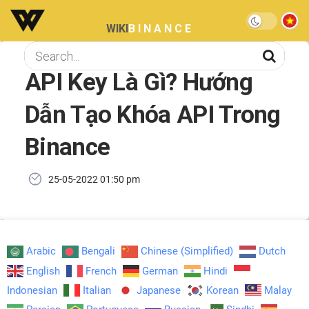
WIKI
BINANCE
API Key Là Gì? Hướng
Dẫn Tạo Khóa API Trong
Binance
25-05-2022 01:50 pm
Arabic
Bengali
Chinese (Simplified)
Dutch
English
French
German
Hindi
Indonesian
Italian
Japanese
Korean
Malay