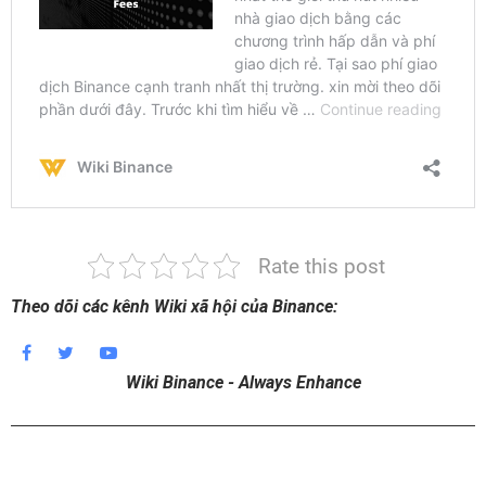
Rate this post
Theo dõi các kênh Wiki xã hội của Binance:
Wiki Binance - Always Enhance