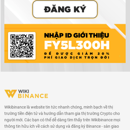
Wikibinance là website tin tức nhanh chóng, minh bạch về thị
trường tiền điện tử và hướng dẫn tham gia thị trường Crypto cho
người mới. Các bạn có thể dễ dàng tìm thấy trên Wikibinance mọi
thông tin hữu ích về cách sử dụng và đăng ký Binance - sàn giao