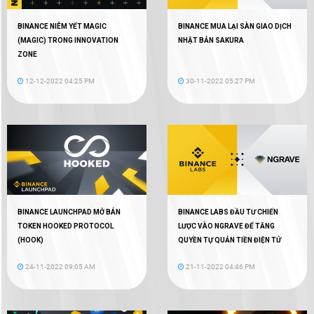
BINANCE NIÊM YẾT MAGIC
BINANCE MUA LẠI SÀN GIAO DỊCH
(MAGIC) TRONG INNOVATION
NHẬT BẢN SAKURA
ZONE
12-12-2022 04:25 PM
30-11-2022 05:27 PM
BINANCE LAUNCHPAD MỞ BÁN
BINANCE LABS ĐẦU TƯ CHIẾN
TOKEN HOOKED PROTOCOL
LƯỢC VÀO NGRAVE ĐỂ TĂNG
(HOOK)
QUYỀN TỰ QUẢN TIỀN ĐIỆN TỬ
24-11-2022 09:05 AM
21-11-2022 04:46 PM