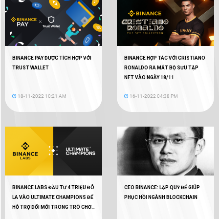
BINANCE PAY ĐƯỢC TÍCH HỢP VỚI
BINANCE HỢP TÁC VỚI CRISTIANO
TRUST WALLET
RONALDO RA MẮT BỘ SƯU TẬP
NFT VÀO NGÀY 18/11
18-11-2022 10:21 AM
16-11-2022 04:38 PM
BINANCE LABS ĐẦU TƯ 4 TRIỆU ĐÔ
CEO BINANCE: LẬP QUỸ ĐỂ GIÚP
LA VÀO ULTIMATE CHAMPIONS ĐỂ
PHỤC HỒI NGÀNH BLOCKCHAIN
HỖ TRỢ ĐỔI MỚI TRONG TRÒ CHƠI
WEB3