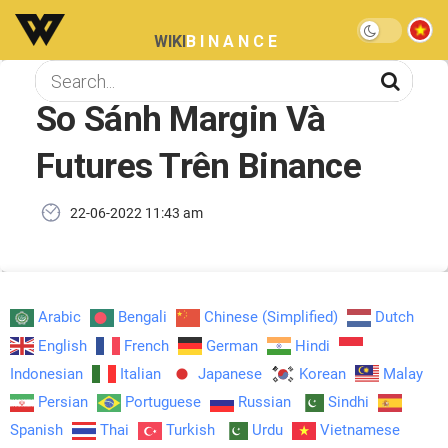
WIKI
BINANCE
So Sánh Margin Và
Futures Trên Binance
22-06-2022 11:43 am
Arabic
Bengali
Chinese (Simplified)
Dutch
English
French
German
Hindi
Indonesian
Italian
Japanese
Korean
Malay
Persian
Portuguese
Russian
Sindhi
Spanish
Thai
Turkish
Urdu
Vietnamese