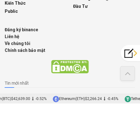
Kiến Thức
Đầu Tư
Public
Đăng ký binance
Liên hệ
Về chúng tôi
Chính sách bảo mật
Tin mới nhất
Stelsia Casino Port-la-Nouvelle : avis complet, bonus, jeux
n(BTC)
$42,639.00
-0.52%
Ethereum(ETH)
$2,266.24
-0.45%
Tethe
et paiements
09/08/2026
Bonus du casino Saint-Jean-de-Luz : guide complet
09/08/2026