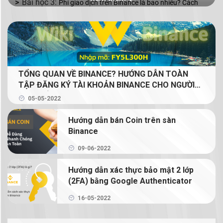
Phí giao dịch trên Binance là bao nhiêu? Cách
giảm phí giao dịch Binance
Binance P2P là gì? Cách mua bán coin bằng VND
với Binance P2P
TỔNG QUAN VỀ BINANCE? HƯỚNG DẪN TOÀN
Mua bán coin trên Binance với 2 lệnh cơ bản: lệnh
TẬP ĐĂNG KÝ TÀI KHOẢN BINANCE CHO NGƯỜI
Limit và lệnh Market
MỚI (GIẢM 20% PHÍ GIAO DỊCH TRỌN ĐỜI CHO
05-05-2022
NGƯỜI ĐỌC)
Binance Earn là gì? Tạo thu nhập thụ động từ
Hướng dẫn bán Coin trên sàn
crypto với Binance Earn
Binance
Margin Binance là gì? Hướng dẫn sử dụng Margin
09-06-2022
trên Binance
Hướng dẫn xác thực bảo mật 2 lớp
(2FA) bằng Google Authenticator
Hướng dẫn chi tiết cách giao dịch Binance
Futures
16-05-2022
NFT là gì? Hướng dẫn mua bán và tạo NFT trên