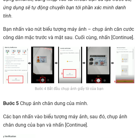
ứng dụng sẽ tự động chuyển bạn tới phần xác minh danh
tính.
Bạn nhấn vào nút biểu tượng máy ảnh – chụp ảnh căn cước
công dân mặc trước và mặt sau.
Cuối cùng, nhấn [
Continue].
Bước 4 Bắt đầu chụp ảnh giấy tờ của bạn
Bước 5
Chụp ảnh chân dung của mình.
Các bạn nhấn vào biểu tượng máy ảnh, sau đó, chụp ảnh
chân dung của bạn và nhấn [
Continue].