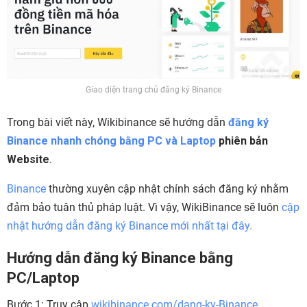
Giao diện trang chủ đăng ký Binance
Trong bài viết này, Wikibinance sẽ hướng dẫn
đăng ký
Binance nhanh chóng bằng PC và Laptop
phiên bản
Website
.
Binance
thường xuyên cập nhật chính sách đăng ký nhằm
đảm bảo tuân thủ pháp luật. Vì vậy, WikiBinance sẽ luôn
cập
nhật hướng dẫn đăng ký Binance mới nhất tại đây.
Hướng dẫn đăng ký Binance bằng
PC/Laptop
Bước 1: Truy cập
wikibinance.com/dang-ky-Binance