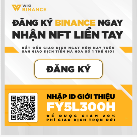
Binance
Ví tiền điện tử là gì? Có thực sự cần ví tiền điện
tử để giao dịch tiền điện tử không?