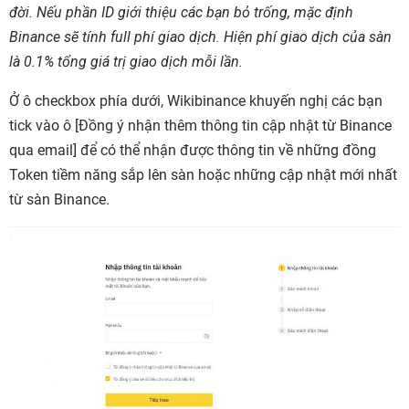
đời.
Nếu phần ID giới thiệu các bạn bỏ trống, mặc định
Binance sẽ tính full phí giao dịch. Hiện phí giao dịch của sàn
là 0.1% tổng giá trị giao dịch mỗi lần.
Ở ô checkbox phía dưới, Wikibinance khuyến nghị các bạn
tick vào ô [
Đồng ý nhận thêm thông tin cập nhật từ Binance
qua email
] để có thể nhận được thông tin về những đồng
Token tiềm năng sắp lên sàn hoặc những cập nhật mới nhất
từ sàn Binance.