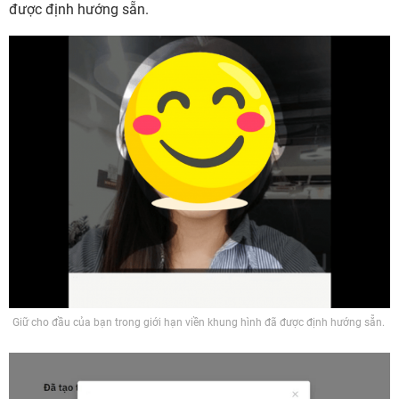
được định hướng sẵn.
Giữ cho đầu của bạn trong giới hạn viền khung hình đã được định hướng sẵn.