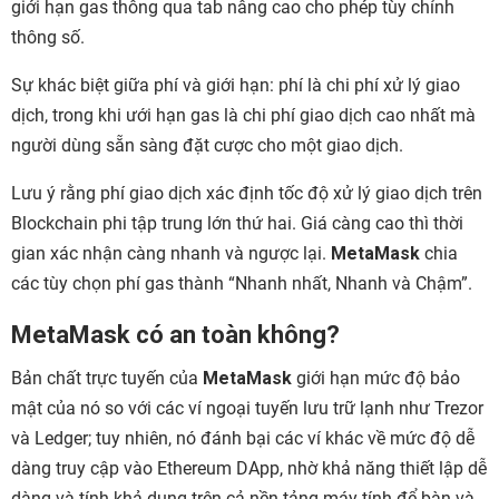
giới hạn gas thông qua tab nâng cao cho phép tùy chỉnh
thông số.
Sự khác biệt giữa phí và giới hạn: phí là chi phí xử lý giao
dịch, trong khi ưới hạn gas là chi phí giao dịch cao nhất mà
người dùng sẵn sàng đặt cược cho một giao dịch.
Lưu ý rằng phí giao dịch xác định tốc độ xử lý giao dịch trên
Blockchain phi tập trung lớn thứ hai. Giá càng cao thì thời
gian xác nhận càng nhanh và ngược lại.
MetaMask
chia
các tùy chọn phí gas thành “Nhanh nhất, Nhanh và Chậm”.
MetaMask có an toàn không?
Bản chất trực tuyến của
MetaMask
giới hạn mức độ bảo
mật của nó so với các ví ngoại tuyến lưu trữ lạnh như Trezor
và Ledger; tuy nhiên, nó đánh bại các ví khác về mức độ dễ
dàng truy cập vào Ethereum DApp, nhờ khả năng thiết lập dễ
dàng và tính khả dụng trên cả nền tảng máy tính để bàn và