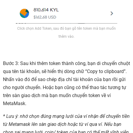
Click chọn Add Token, sau đó bạn gõ tên token mà bạn muốn
thêm vào.
Bước 3: Sau khi thêm token thành công, bạn di chuyển chuột
qua tên tài khoản, sẽ hiển thị dòng chữ “Copy to clipboard”.
Nhấn vào đó để sao chép địa chỉ tài khoản của bạn rồi gửi
cho người chuyển. Hoặc bạn cũng có thể thao tác tương tự
trên sàn giao dịch mà bạn muốn chuyển token về ví
MetaMask.
* Lưu ý: nhớ chọn đúng mạng lưới của ví nhận để chuyển tiền
từ Metamask lên sàn giao dịch hoặc từ ví qua ví. Nếu bạn
chọn sai mạng lưới, coin/ token của bạn có thể mất vĩnh viễn.