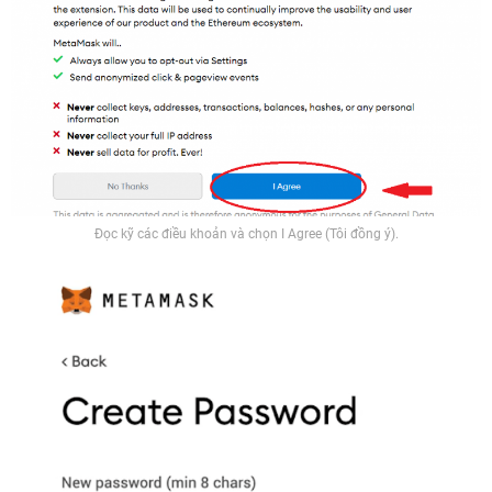
Đọc kỹ các điều khoản và chọn I Agree (Tôi đồng ý).