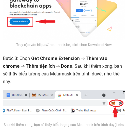
Truy cập vào https://metamask.io/, click chọn Download Now
Bước 3:
Chọn
Get Chrome Extension
⇒
Thêm vào
chrome
⇒
Thêm tiện ích
⇒
Done
. Sau khi thêm xong, bạn
sẽ thấy biểu tượng của Metamask trên trình duyệt như thế
này.
Sau khi thêm xong, bạn sẽ thấy biểu tượng của Metamask trên trình duyệt như