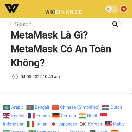
WIKI
BINANCE
MetaMask Là Gì?
MetaMask Có An Toàn
Không?
04-05-2022 10:40 am
Arabic
Bengali
Chinese (Simplified)
Dutch
English
French
German
Hindi
Indonesian
Italian
Japanese
Korean
Malay