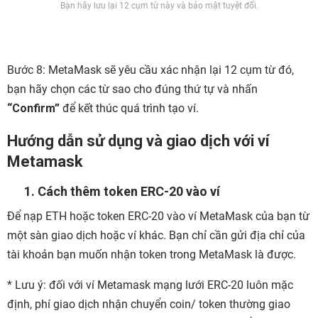
Bạn hãy lưu lại 12 cụm từ này và bảo mật tuyệt đối.
Bước 8: MetaMask sẽ yêu cầu xác nhận lại 12 cụm từ đó,
bạn hãy chọn các từ sao cho đúng thứ tự và nhấn
“Confirm”
để kết thúc quá trình tạo ví.
Hướng dẫn sử dụng và giao dịch với ví
Metamask
1. Cách thêm token ERC-20 vào ví
Để nạp ETH hoặc token ERC-20 vào ví MetaMask của bạn từ
một sàn giao dịch hoặc ví khác. Bạn chỉ cần gửi địa chỉ của
tài khoản bạn muốn nhận token trong MetaMask là được.
* Lưu ý: đối với ví Metamask mạng lưới ERC-20 luôn mặc
định, phí giao dịch nhận chuyển coin/ token thường giao