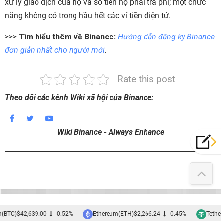
xử lý giao dịch của họ và số tiền họ phải trả phí; một chức
năng không có trong hầu hết các ví tiền điện tử.
>>>
Tìm hiểu thêm về Binance:
Hướng dẫn đăng ký Binance
đơn giản nhất cho người mới
.
Rate this post
Theo dõi các kênh Wiki xã hội của Binance:
Wiki Binance - Always Enhance
(BTC)
$42,639.00
-0.52%
Ethereum(ETH)
$2,266.24
-0.45%
Tether(