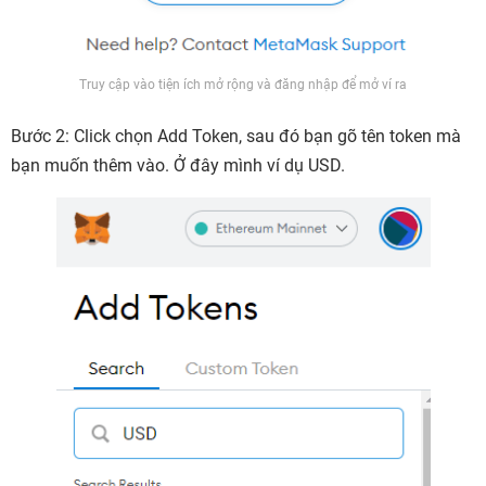
Truy cập vào tiện ích mở rộng và đăng nhập để mở ví ra
Bước 2: Click chọn Add Token, sau đó bạn gõ tên token mà
bạn muốn thêm vào. Ở đây mình ví dụ USD.