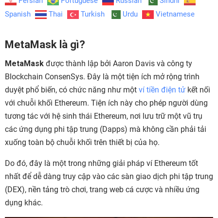
Persian
Portuguese
Russian
Sindhi
Spanish
Thai
Turkish
Urdu
Vietnamese
MetaMask là gì?
MetaMask
được thành lập bởi Aaron Davis và công ty
Blockchain ConsenSys. Đây là một tiện ích mở rộng trình
duyệt phổ biến, có chức năng như một
ví tiền điện tử
kết nối
với chuỗi khối Ethereum. Tiện ích này cho phép người dùng
tương tác với hệ sinh thái Ethereum, nơi lưu trữ một vũ trụ
các ứng dụng phi tập trung (Dapps) mà không cần phải tải
xuống toàn bộ chuỗi khối trên thiết bị của họ.
Do đó, đây là một trong những giải pháp ví Ethereum tốt
nhất để dễ dàng truy cập vào các sàn giao dịch phi tập trung
(DEX), nền tảng trò chơi, trang web cá cược và nhiều ứng
dụng khác.