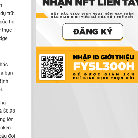
n
dự trữ.
 của họ
c thực
idge.
khác.
ủa bạn
định.
i.
nhà
á $0,98
ợng lớn
token
cầu đối