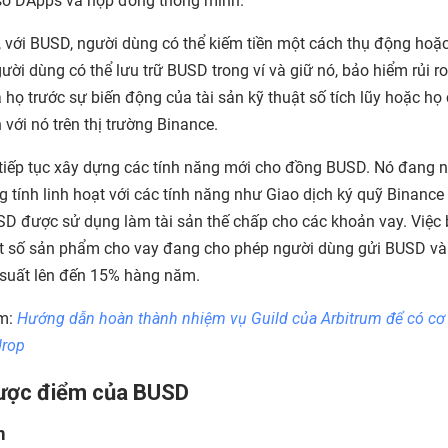
số DApps và hợp đồng thông minh.
 với BUSD, người dùng có thể kiếm tiền một cách thụ động hoặ
ười dùng có thể lưu trữ BUSD trong ví và giữ nó, bảo hiểm rủi ro
 họ trước sự biến động của tài sản kỹ thuật số tích lũy hoặc họ 
 với nó trên thị trường Binance.
tiếp tục xây dựng các tính năng mới cho đồng BUSD. Nó đang 
g tính linh hoạt với các tính năng như Giao dịch ký quỹ Binance
D được sử dụng làm tài sản thế chấp cho các khoản vay. Việc 
 số sản phẩm cho vay đang cho phép người dùng gửi BUSD và
 suất lên đến 15% hàng năm.
m:
Hướng dẫn hoàn thành nhiệm vụ Guild của Arbitrum để có cơ
drop
ược điểm của BUSD
m