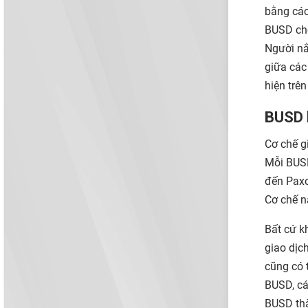
bằng các
BUSD chố
Người nắ
giữa các
hiện trê
BUSD 
Cơ chế g
Mỗi BUSD
đến Paxo
Cơ chế n
Bất cứ k
giao dịc
cũng có 
BUSD, cá
BUSD thà