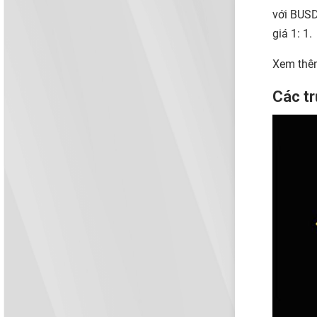
với BUSD
giá 1: 1.
Xem thê
Các t