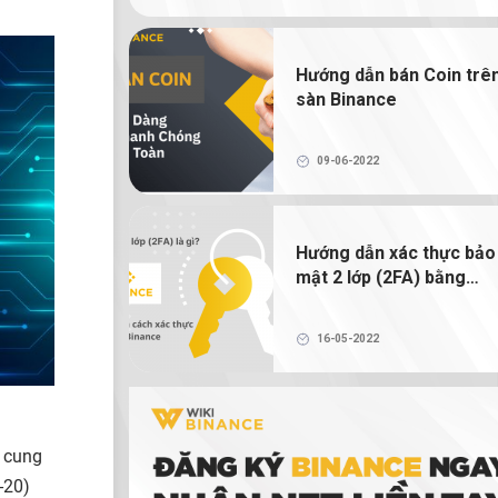
NFT là gì? Hướng dẫn mua bán và tạ
NFT trên Binance
Hướng dẫn bán Coin trê
sàn Binance
Ví tiền điện tử là gì? Có thực sự cần 
tiền điện tử để giao dịch tiền điện tử không?
09-06-2022
Hướng dẫn xác thực bảo
mật 2 lớp (2FA) bằng
Google Authenticator
16-05-2022
n cung
-20)