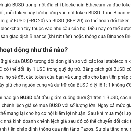
h giữ BUSD trong một địa chỉ blockchain Ethereum và đúc toke
t, mỗi token này tương ứng với một token BUSD được Binance 
m giữ BUSD (ERC-20) và BUSD (BEP-20) có thể hoán đổi token
 blockchain tùy thuộc vào nhu cầu của họ. Điều này có thể đượ
n sàn giao dịch Binance (khi rút tiền) hoặc thông qua Binance Br
hoạt động như thế nào?
iữ giá của BUSD tương đối đơn giản so với các loại stablecoin 
 có thể đổi lấy 1 USD trong quỹ dự trữ. Bằng cách gửi BUSD c
s, họ sẽ đốt các token của bạn và cung cấp cho bạn tiền pháp 
ày giữ cho nguồn cung và dự trữ của BUSD ở tỷ lệ 1: 1 không đổ
hi nào giá
BUSD
bắt đầu giảm xuống dưới $1 trên 1 BUSD, các 
h chênh lệch giá sẽ mua BUSD với số lượng lớn. Ngay cả mức gi
thể mang lại cho họ cơ hội kiếm lợi nhuận. Sau khi mua một lư
c nhà kinh doanh chênh lệch giá sau đó có thể chuyển đổi các 
nh tiền pháp định thông qua nền tảng Paxos. Sự gia tăng nhu 