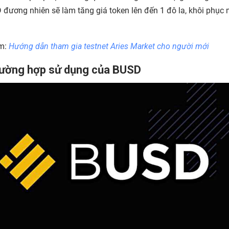
 đương nhiên sẽ làm tăng giá token lên đến 1 đô la, khôi phục
m:
Hướng dẫn tham gia testnet Aries Market cho người mới
rường hợp sử dụng của BUSD