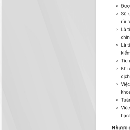
Được
Sẽ k
rủi 
Là t
chín
Là t
kiểm
Tích
Khi 
dịch
Việc
khoả
Tuân
Việc
bạc
Nhược 