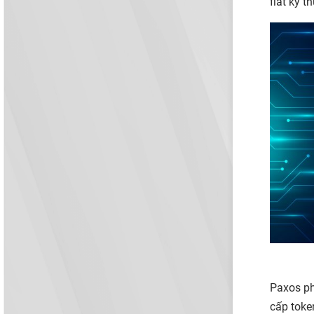
fiat kỹ 
Paxos ph
cấp toke