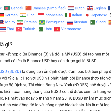
ic
Bengali
Chinese (Simplified)
Dutch
English
German
Hindi
Indonesian
Italian
Japanese
Malay
Persian
Portuguese
Russian
Sindhi
Thai
Turkish
Urdu
Vietnamese
à gì?
 sự kết hợp giữa Binance (B) và đô la Mỹ (USD) để tạo nên một
in mới có tên là Binance USD hay còn được gọi là BUSD.
 USD (BUSD)
là đồng tiền ổn định được đảm bảo bởi tiền pháp đ
 với tỷ giá 1:1 so với USD và phát hành bởi Binance (hợp tác vớ
được Bộ Dịch vụ Tài chính Bang New York (NYDFS) phê duyệt v
cáo kiểm toán hàng tháng của BUSD có thể được xem từ trang w
ức. Ra mắt vào ngày 5 tháng 9 năm 2019, BUSD nhằm mục đích
n định của đồng đô la với công nghệ blockchain. Nó là một loại 