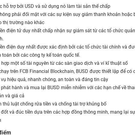
 hỗ trợ bởi USD và sử dụng nó làm tài sản thế chấp
hông phải đối mặt với các sự kiện suy giảm thanh khoản hoặc 
ro thị trường nào khác
iền điện tử duy nhất chấp nhận sự giám sát từ các tổ chức quản 
h.
iền điện duy nhất được xác định bởi các tổ chức tài chính và đ
 toán bởi các công ty kế toán quốc tế.
 hợp một số tài nguyên từ các sàn giao dịch và ví kĩ thuật số
chạy trên FCB Financial Blockchain, BUSD được thiết lập để có 
 vụ hiệu quả, nhanh chóng, an toàn và đáng tin cậy
 phát hành và mua lại BUSD miễn nhiễm với các hạn chế về th
n và giá cả
 thủ luật chống rửa tiền và chống tài trợ khủng bố
 đốt và đúc tiền dựa trên các hợp đồng thông minh, mang lại s
h
điểm