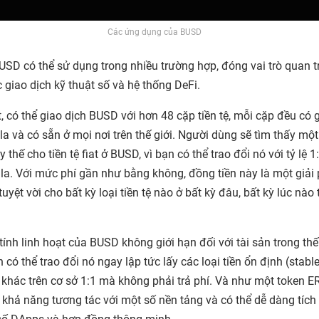
Các ứng dụng của BUSD
USD có thể sử dụng trong nhiều trường hợp, đóng vai trò quan t
c giao dịch kỹ thuật số và hệ thống DeFi.
 có thể giao dịch BUSD với hơn 48 cặp tiền tệ, mỗi cặp đều có gi
la và có sẵn ở mọi nơi trên thế giới. Người dùng sẽ tìm thấy một
 thế cho tiền tệ fiat ở BUSD, vì bạn có thể trao đổi nó với tỷ lệ 1
la. Với mức phí gần như bằng không, đồng tiền này là một giải
tuyệt vời cho bất kỳ loại tiền tệ nào ở bất kỳ đâu, bất kỳ lúc nào 
tính linh hoạt của BUSD không giới hạn đối với tài sản trong thế
 có thể trao đổi nó ngay lập tức lấy các loại tiền ổn định (stabl
 khác trên cơ sở 1:1 mà không phải trả phí. Và như một token E
khả năng tương tác với một số nền tảng và có thể dễ dàng tích