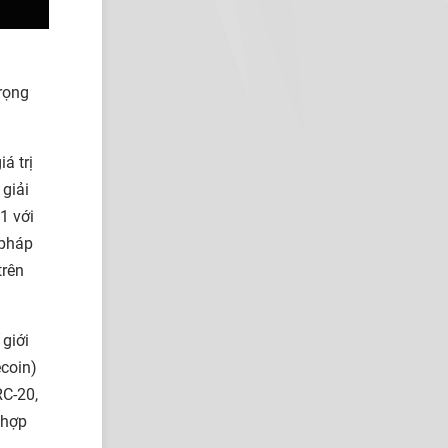
rọng
á trị
 giải
:1 với
 pháp
trên
 giới
ecoin)
RC-20,
 hợp