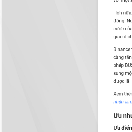
với một 
Hơn nữa,
động. Ng
cược của
giao dịch
Binance 
càng tăn
phép BUS
sung một
được lãi
Xem thê
nhận air
Ưu nh
Ưu điể