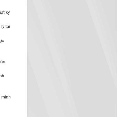
bất kỳ
lý tài
ược
các
anh
ự minh