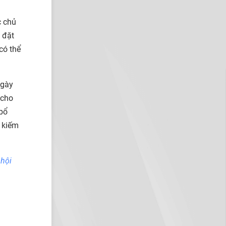
c chủ
 đặt
có thể
ngày
 cho
bổ
 kiếm
 hội