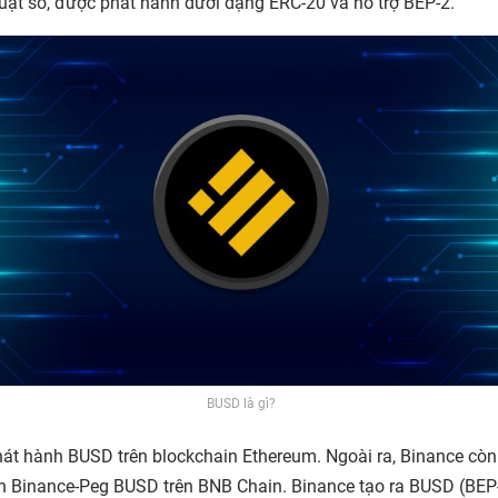
thuật số, được phát hành dưới dạng ERC-20 và hỗ trợ BEP-2.
BUSD là gì?
át hành BUSD trên blockchain Ethereum. Ngoài ra, Binance cò
n Binance-Peg BUSD trên BNB Chain. Binance tạo ra BUSD (BEP