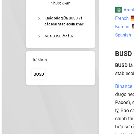
Nhược điểm
Arab
French
Khác biệt giữa BUSD và
các loại Stablecoin khác
Korean
Spanish
Mua BUSD ở đâu?
BUSD l
Từ khóa
BUSD
là
stableco
BUSD
Binance
được neo
Paxos), 
lý, Báo 
chính th
hợp sự ổ