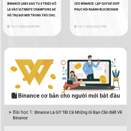
BINANCE LABS ĐẦU TƯ 4 TRIỆU ĐÔ
CEO BINANCE: LẬP QUỸ ĐỂ GIÚP
LA VÀO ULTIMATE CHAMPIONS ĐỂ
PHỤC HỒI NGÀNH BLOCKCHAIN
HỖ TRỢ ĐỔI MỚI TRONG TRÒ CHƠI
WEB3
15-11-2022 04:09 PM
14-11-2022 02:21 PM
Binance cơ bản cho người mới bắt đầu
Binance Là Gì? Tất Cả Những Gì Bạn Cần Biết Về
Binance