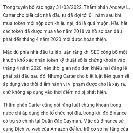
Trong tuyên bố vào ngày 31/03/2022, Thẩm phán Andrew L.
Carter cho biết các nhà đầu tư đã đợi tới 01 năm sau khi
mua token mới nộp đơn khiếu nại, đó là quá muộn. Hầu hết
các token đã được mua vào năm 2018 và hồ sơ ban đầu
phải đến tháng 4 năm 2020 mới được hoàn thiện.
Mặc dù phía nhà đầu tư lập luận rằng khi SEC công bố một
khuôn khổ xác nhận token kỹ thuật số là chứng khoán vào
tháng 4 năm 2020, nên thời gian nộp đơn khiếu nại đáng lẽ
phải bắt đầu sau đó. Nhưng Carter cho biết luật liên quan sẽ
áp dụng vào thời điểm hành vi vi phạm được cho là xảy ra,
chứ không áp dụng vào thời điểm nó bị phát hiện.
Thẩm phán Carter cũng nói rằng luật chứng khoán trong
nước chỉ áp dụng cho tổ chức nội địa, trong khi đó Binance
có trụ sở chính tại Quần đảo Cayman. Mặc dù Binance sử
dụng Dịch vụ web của Amazon để lưu trữ cơ sở hạ tầng của