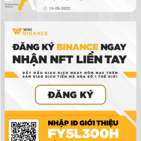
Futures
16-05-2022
NFT là gì? Hướng dẫn mua bán và tạo NFT trên
Binance
Ví tiền điện tử là gì? Có thực sự cần ví tiền điện
tử để giao dịch tiền điện tử không?