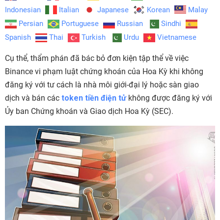
Indonesian
Italian
Japanese
Korean
Malay
Persian
Portuguese
Russian
Sindhi
Spanish
Thai
Turkish
Urdu
Vietnamese
Cụ thể, thẩm phán đã bác bỏ đơn kiện tập thể về việc
Binance vi phạm luật chứng khoán của Hoa Kỳ khi không
đăng ký với tư cách là nhà môi giới-đại lý hoặc sàn giao
dịch và bán các
token tiền điện tử
không được đăng ký với
Ủy ban Chứng khoán và Giao dịch Hoa Kỳ (SEC).