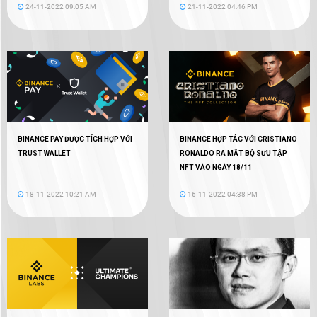
24-11-2022 09:05 AM
21-11-2022 04:46 PM
BINANCE PAY ĐƯỢC TÍCH HỢP VỚI
BINANCE HỢP TÁC VỚI CRISTIANO
TRUST WALLET
RONALDO RA MẮT BỘ SƯU TẬP
NFT VÀO NGÀY 18/11
18-11-2022 10:21 AM
16-11-2022 04:38 PM