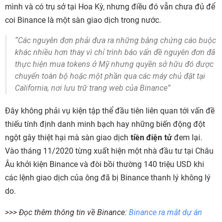
mình và có trụ sở tại Hoa Kỳ, nhưng điều đó vẫn chưa đủ để
coi Binance là một sàn giao dịch trong nước.
“Các nguyên đơn phải đưa ra những bằng chứng cáo buộc
khác nhiều hơn thay vì chỉ trình báo vấn đề nguyên đơn đã
thực hiện mua tokens ở Mỹ nhưng quyền sở hữu đó được
chuyển toàn bộ hoặc một phần qua các máy chủ đặt tại
California, nơi lưu trữ trang web của Binance”
Đây không phải vụ kiện tập thể đầu tiên liên quan tới vấn đề
thiếu tính định danh minh bạch hay những biến động đột
ngột gây thiệt hại mà sàn giao dịch
tiền điện tử
đem lại.
Vào tháng 11/2020 từng xuất hiện một nhà đầu tư tại Châu
Âu khởi kiện Binance và đòi bồi thường 140 triệu USD khi
các lệnh giao dịch của ông đã bị Binance thanh lý không lý
do.
>>> Đọc thêm thông tin về Binance:
Binance ra mắt dự án