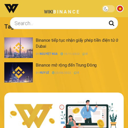
WIKI
BINANCE
Tag:
Dubai
Binance tiếp tục nhận giấy phép tiền điện tử ở
Dubai
BY
NGUYỆT NGA
19/11/2022
0
Binance mở rộng đến Trung Đông
BY
HUY LÊ
23/08/2022
0