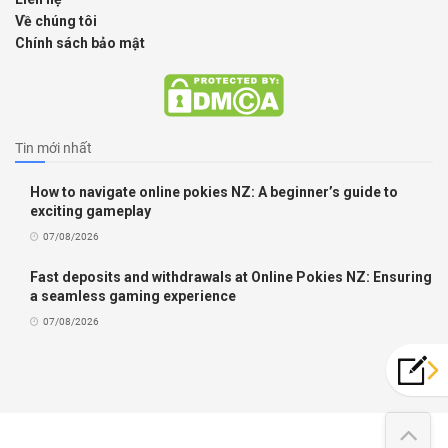
Về chúng tôi
Chính sách bảo mật
Tin mới nhất
How to navigate online pokies NZ: A beginner’s guide to
exciting gameplay
07/08/2026
Fast deposits and withdrawals at Online Pokies NZ: Ensuring
a seamless gaming experience
07/08/2026