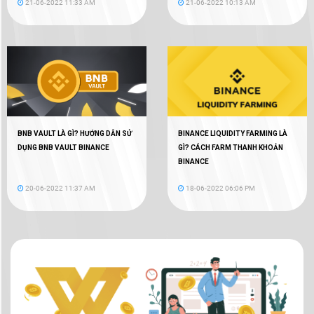
21-06-2022 11:33 AM
21-06-2022 10:13 AM
BNB VAULT LÀ GÌ? HƯỚNG DẪN SỬ
BINANCE LIQUIDITY FARMING LÀ
DỤNG BNB VAULT BINANCE
GÌ? CÁCH FARM THANH KHOẢN
BINANCE
20-06-2022 11:37 AM
18-06-2022 06:06 PM