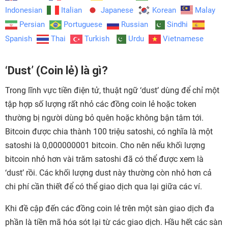
Indonesian
Italian
Japanese
Korean
Malay
Persian
Portuguese
Russian
Sindhi
Spanish
Thai
Turkish
Urdu
Vietnamese
‘Dust’ (Coin lẻ) là gì?
Trong lĩnh vực tiền điện tử, thuật ngữ ‘dust’ dùng để chỉ một
tập hợp số lượng rất nhỏ các đồng coin lẻ hoặc token
thường bị người dùng bỏ quên hoặc không bận tâm tới.
Bitcoin được chia thành 100 triệu satoshi, có nghĩa là một
satoshi là 0,000000001 bitcoin. Cho nên nếu khối lượng
bitcoin nhỏ hơn vài trăm satoshi đã có thể được xem là
‘dust’ rồi. Các khối lượng dust này thường còn nhỏ hơn cả
chi phí cần thiết để có thể giao dịch qua lại giữa các ví.
Khi đề cập đến các đồng coin lẻ trên một sàn giao dịch đa
phần là tiền mã hóa sót lại từ các giao dịch. Hầu hết các sàn