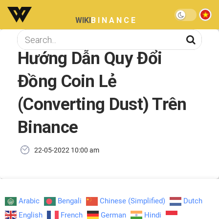
WIKI
BINANCE
Hướng Dẫn Quy Đổi
Đồng Coin Lẻ
(Converting Dust) Trên
Binance
22-05-2022 10:00 am
Arabic
Bengali
Chinese (Simplified)
Dutch
English
French
German
Hindi