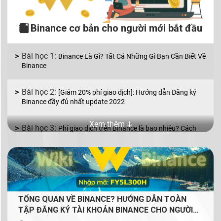
Binance cơ bản cho người mới bắt đầu
Binance Là Gì? Tất Cả Những Gì Bạn Cần Biết Về
Binance
[Giảm 20% phí giao dịch]: Hướng dẫn Đăng ký
Binance đầy đủ nhất update 2022
Xem thêm 🡣
Phí giao dịch trên Binance là bao nhiêu? Cách
giảm phí giao dịch Binance
Binance P2P là gì? Cách mua bán coin bằng VND
với Binance P2P
TỔNG QUAN VỀ BINANCE? HƯỚNG DẪN TOÀN
Mua bán coin trên Binance với 2 lệnh cơ bản: lệnh
TẬP ĐĂNG KÝ TÀI KHOẢN BINANCE CHO NGƯỜI
Limit và lệnh Market
MỚI (GIẢM 20% PHÍ GIAO DỊCH TRỌN ĐỜI CHO