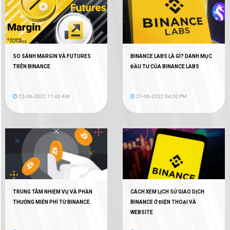
SO SÁNH MARGIN VÀ FUTURES
BINANCE LABS LÀ GÌ? DANH MỤC
TRÊN BINANCE
ĐẦU TƯ CỦA BINANCE LABS
22-06-2022 11:43 AM
21-06-2022 04:20 PM
TRUNG TÂM NHIỆM VỤ VÀ PHẦN
CÁCH XEM LỊCH SỬ GIAO DỊCH
THƯỞNG MIỄN PHÍ TỪ BINANCE
BINANCE Ở ĐIỆN THOẠI VÀ
WEBSITE