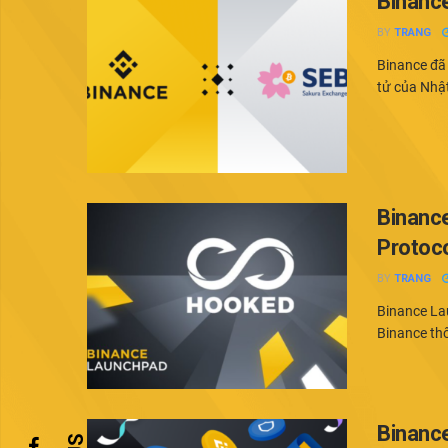
Binance
BY
TRANG
Binance đã 
tử của Nhật
Binanc
Protoc
BY
TRANG
Binance La
Binance th
Binance