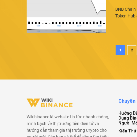
BNB Chain b
Token Hub đ
1
2
Chuyên
Hướng D
Wikibinance là website tin tức nhanh chóng,
Dụng Bin
Người Mớ
minh bạch về thị trường tiền điện tử và
hướng dẫn tham gia thị trường Crypto cho
Kiến Thứ