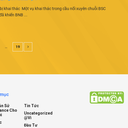
ị khai thác Một vụ khai thác trong cầu nối xuyên chuỗi BSC
ã khiến BNB ...
…
19
 mục
ẫn Sử
Tin Tức
ance Cho
Uncategorized
i
@vi
c
Đầu Tư