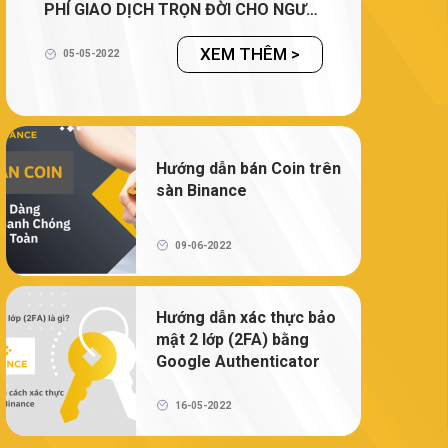
Binance Futures
PHÍ GIAO DỊCH TRỌN ĐỜI CHO NGƯỜI
ĐỌC)
XEM THÊM >
NFT là gì? Hướng dẫn mua bán và tạo
05-05-2022
NFT trên Binance
Ví tiền điện tử là gì? Có thực sự cần ví
tiền điện tử để giao dịch tiền điện tử không?
Hướng dẫn bán Coin trên
sàn Binance
09-06-2022
Hướng dẫn xác thực bảo
mật 2 lớp (2FA) bằng
Google Authenticator
16-05-2022