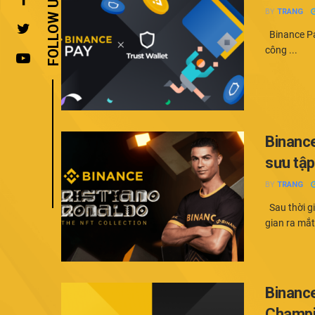
BY
TRANG
Binance Pay
công ...
Binance
sưu tậ
BY
TRANG
Sau thời gi
gian ra mắt
Binance
Champio