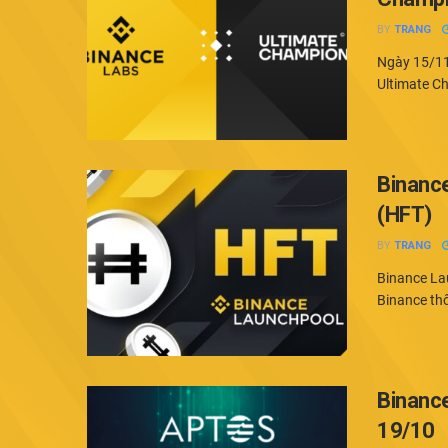
BY
TRANG
Ngày 15/11.
Ultimate Ch
Binanc
(HFT)
BY
TRANG
Binance La
Binance thô
Binanc
19/10