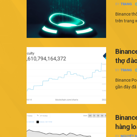
BY
TRANG
Binance th
trên trang 
Binance
thợ đào
BY
TRANG
Binance Poo
gần đây đã 
Binanc
hàng lo
BY
NGUYỆT 