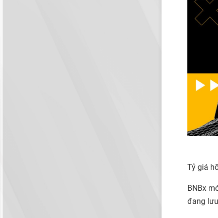
Tỷ giá h
BNBx mớ
đang lưu