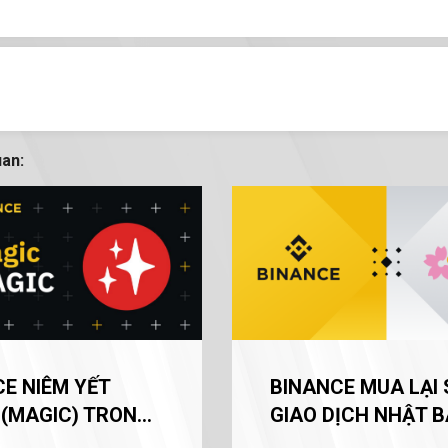
uan:
E NIÊM YẾT
BINANCE MUA LẠI
 (MAGIC) TRONG
GIAO DỊCH NHẬT 
ATION ZONE
SAKURA