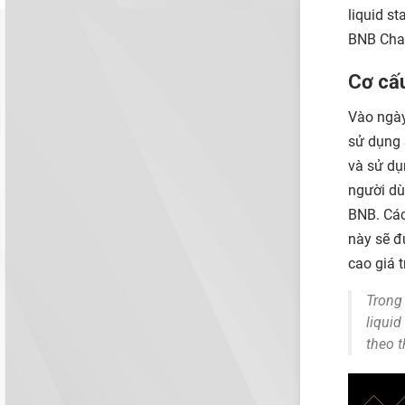
liquid s
BNB Cha
Cơ cấ
Vào ngày
sử dụng 
và sử dụ
người dù
BNB. Các
này sẽ đ
cao giá t
Trong
liqui
theo t