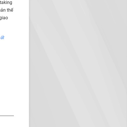
taking
sản thế
giao
ất