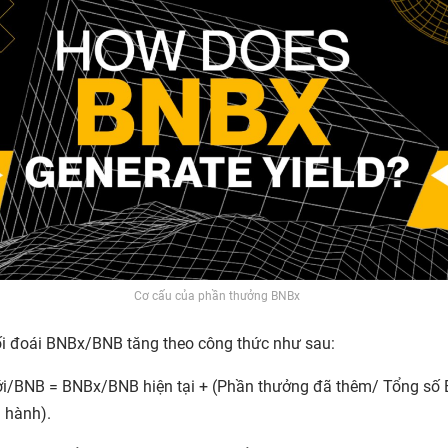
Cơ cấu của phần thưởng BNBx
ối đoái BNBx/BNB tăng theo công thức như sau:
i/BNB = BNBx/BNB hiện tại + (Phần thưởng đã thêm/ Tổng số
 hành).