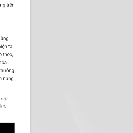
ng trên
dùng
iện tại
p theo,
 hóa
 thưởng
ch nâng
 một
tăng