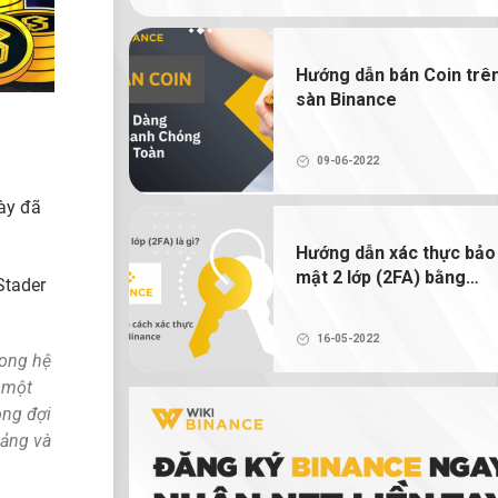
NFT là gì? Hướng dẫn mua bán và tạ
NFT trên Binance
Hướng dẫn bán Coin trê
sàn Binance
Ví tiền điện tử là gì? Có thực sự cần 
tiền điện tử để giao dịch tiền điện tử không?
09-06-2022
này đã
Hướng dẫn xác thực bảo
mật 2 lớp (2FA) bằng
Stader
Google Authenticator
16-05-2022
rong hệ
ó một
ong đợi
tảng và