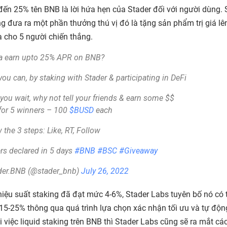
đến 25% tên BNB là lời hứa hẹn của Stader đối với người dùng. 
g đưa ra một phần thưởng thú vị đó là tặng sản phẩm trị giá lên
a cho 5 người chiến thắng.
 earn upto 25% APR on BNB?
ou can, by staking with Stader & participating in DeFi
you wait, why not tell your friends & earn some $$
for 5 winners – 100
$BUSD
each
 the 3 steps: Like, RT, Follow
rs declared in 5 days
#BNB
#BSC
#Giveaway
der.BNB (@stader_bnb)
July 26, 2022
 hiệu suất staking đã đạt mức 4-6%, Stader Labs tuyên bố nó có 
 15-25% thông qua quá trình lựa chọn xác nhận tối ưu và tự độ
ài việc liquid staking trên BNB thì Stader Labs cũng sẽ ra mắt c