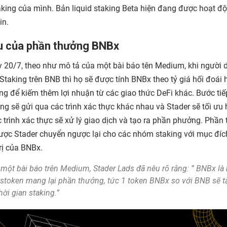
taking của mình. Bản liquid staking Beta hiện đang được hoạt độ
in.
u của phần thưởng BNBx
 20/7, theo như mô tả của một bài báo tên Medium, khi người 
Staking trên BNB thì họ sẽ được tính BNBx theo tỷ giá hối đoái h
ng để kiếm thêm lợi nhuận từ các giao thức DeFi khác. Bước tiế
ng sẽ gửi qua các trình xác thực khác nhau và Stader sẽ tối ưu
 trình xác thực sẽ xử lý giao dịch và tạo ra phần phưởng. Phần
ược Stader chuyển ngược lại cho các nhóm staking với mục đí
rị của BNBx.
 một bài báo trên Medium, Stader Lads đã nêu rõ rằng: ” BNBx là
d stoken mang lại phần thưởng, tức 1 token BNBx so với BNB sẽ 
hời gian staking.”