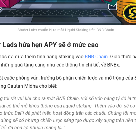
Stader Labs chuẩn bị ra mắt Liquid Staking trên BNB Chain
r Lads hứa hẹn APY sẽ ở mức cao
abs đã đưa thêm tính năng staking vào
BNB Chain
. Giao thức 
những quà tặng cũng như các thông tin chi tiết về BNBx.
t cuộc phỏng vấn, trưởng bộ phận chiến lược và mở trộng của 
ng Gautan Midha cho biết:
 tôi rất vui khi cho ra mắt BNB Chain, với số vón hàng tỷ đô la t
hái có thể mở khóa thông qua liquid staking. Thêm vào đó, sẽ c
o thức DeFi đã phát triển hoạt động trên các chuỗi. Chúng tôi m
 dùng sẽ có những chiến lược sáng tạo được xây dựng trên nền 
 tối đa hóa lợi nhuận mang lại.”