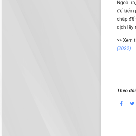
Ngoài ra
để kiếm 
chấp để 
dịch lấy
>> Xem 
(2022)
Theo dõi