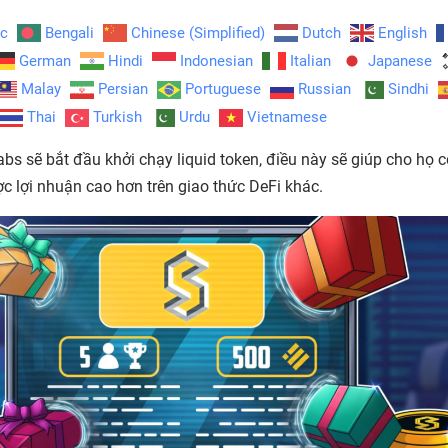
ic
Bengali
Chinese (Simplified)
Dutch
English
German
Hindi
Indonesian
Italian
Japanese
Malay
Persian
Portuguese
Russian
Sindhi
Thai
Turkish
Urdu
Vietnamese
abs sẽ bắt đầu khởi chạy liquid token, điều này sẽ giúp cho họ c
c lợi nhuận cao hơn trên giao thức DeFi khác.