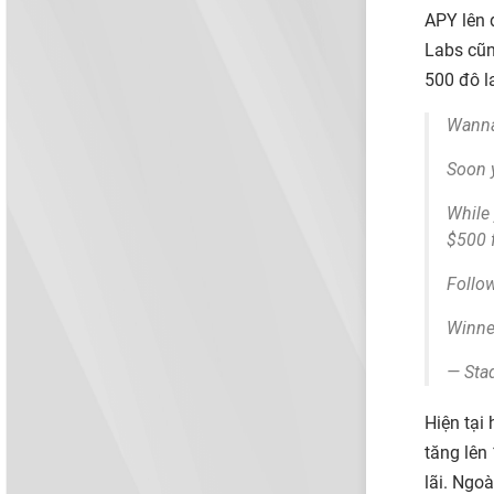
APY lên 
Labs cũn
500 đô l
Wanna
Soon y
While 
$500 
Follow
Winne
— Sta
Hiện tại
tăng lên
lãi. Ngo