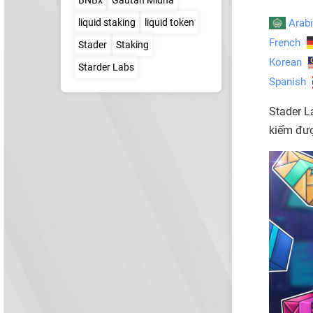
liquid staking
liquid token
Arab
French
Stader
Staking
Korean
Starder Labs
Spanish
Stader L
kiếm đượ