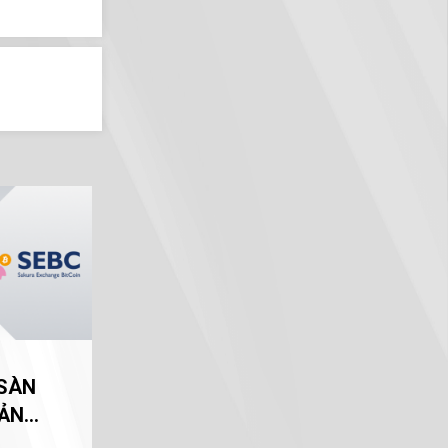
 SÀN
BẢN