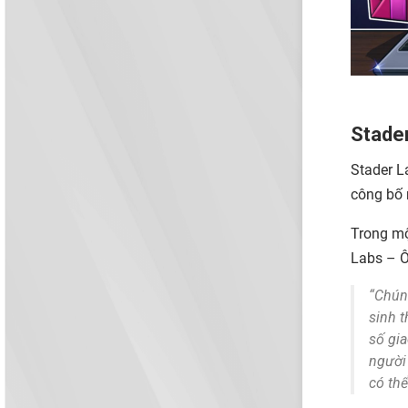
Stade
Stader L
công bố 
Trong mộ
Labs – Ô
“Chúng
sinh t
số gia
người
có thể