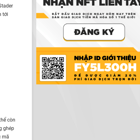
Stader
 tới
thể còn
ng ghép
ác mã