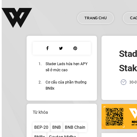
TRANG CHU
CAC
Stad
Stader Lads hứa hẹn APY
Stak
sẽ ở mức cao
Cơ cấu của phần thưởng
30-0
BNBx
Từ khóa
BEP-20
BNB
BNB Chain
BNBx
Gautan Midha