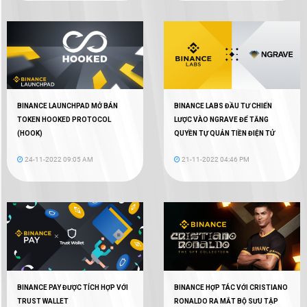
BINANCE LAUNCHPAD MỞ BÁN
BINANCE LABS ĐẦU TƯ CHIẾN
TOKEN HOOKED PROTOCOL
LƯỢC VÀO NGRAVE ĐỂ TĂNG
(HOOK)
QUYỀN TỰ QUẢN TIỀN ĐIỆN TỬ
24-11-2022 09:05 AM
21-11-2022 04:46 PM
BINANCE PAY ĐƯỢC TÍCH HỢP VỚI
BINANCE HỢP TÁC VỚI CRISTIANO
TRUST WALLET
RONALDO RA MẮT BỘ SƯU TẬP