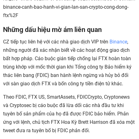
binance-canh-bao-hanh-vi-gian-lan-san-crypto-cong-dong-
ftx%2F
Những dấu hiệu mờ ám liên quan
CZ tiếp tục liên hệ với các nhà giao dịch VIP trên
Binance
,
những người đã xác nhận biết về các hoạt động giao dịch
bất hợp pháp. Cáo buộc gián tiếp chống lại FTX hoàn toàn
trùng khớp với mốc thời gian khi Tổng công ty Bảo hiểm ký
thác liên bang (FDIC) ban hành lệnh ngừng và hủy bỏ đối
với sàn giao dịch FTX và bốn công ty tiền điện tử khác.
Theo FDIC, FTX US, SmartAssets, FDICCrypto, Cryptonews
và Cryptosec bị cáo buộc đã lừa dối các nhà đầu tư khi
tuyên bố sản phẩm của họ đã được FDIC bảo hiểm. Phản
ứng với lệnh, chủ tịch FTX Hoa Kỳ Brett Harrison đã xóa một
tweet đưa ra tuyên bố bị FDIC phản đối.