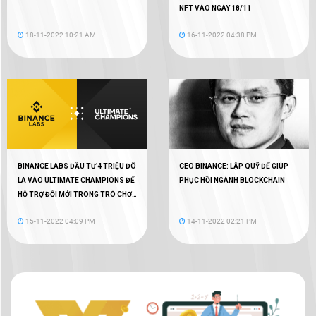
NFT VÀO NGÀY 18/11
18-11-2022 10:21 AM
16-11-2022 04:38 PM
BINANCE LABS ĐẦU TƯ 4 TRIỆU ĐÔ
CEO BINANCE: LẬP QUỸ ĐỂ GIÚP
LA VÀO ULTIMATE CHAMPIONS ĐỂ
PHỤC HỒI NGÀNH BLOCKCHAIN
HỖ TRỢ ĐỔI MỚI TRONG TRÒ CHƠI
WEB3
15-11-2022 04:09 PM
14-11-2022 02:21 PM