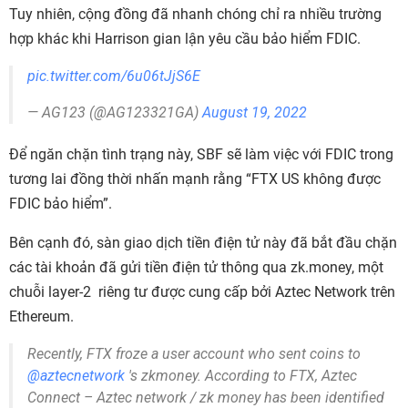
Tuy nhiên, cộng đồng đã nhanh chóng chỉ ra nhiều trường
hợp khác khi Harrison gian lận yêu cầu bảo hiểm FDIC.
pic.twitter.com/6u06tJjS6E
— AG123 (@AG123321GA)
August 19, 2022
Để ngăn chặn tình trạng này, SBF sẽ làm việc với FDIC trong
tương lai đồng thời nhấn mạnh rằng “FTX US không được
FDIC bảo hiểm”.
Bên cạnh đó, sàn giao dịch tiền điện tử này đã bắt đầu chặn
các tài khoản đã gửi tiền điện tử thông qua zk.money, một
chuỗi layer-2 riêng tư được cung cấp bởi Aztec Network trên
Ethereum.
Recently, FTX froze a user account who sent coins to
@aztecnetwork
's zkmoney. According to FTX, Aztec
Connect – Aztec network / zk money has been identified