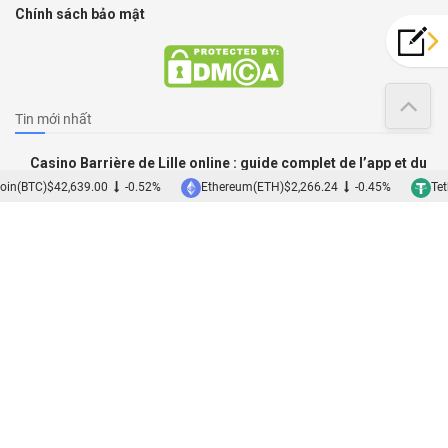
Chính sách bảo mật
Tin mới nhất
Casino Barrière de Lille online : guide complet de l’app et du
mobile
oin(BTC)
$42,639.00
-0.52%
Ethereum(ETH)
$2,266.24
-0.45%
Tet
09/08/2026
1xbet Simple APK Guide – Features, Bonuses, and Mobile
Setup
08/08/2026