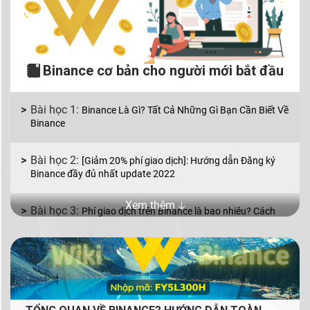
Binance cơ bản cho người mới bắt đầu
Binance Là Gì? Tất Cả Những Gì Bạn Cần Biết Về
Binance
[Giảm 20% phí giao dịch]: Hướng dẫn Đăng ký
Binance đầy đủ nhất update 2022
Xem thêm 🡣
Phí giao dịch trên Binance là bao nhiêu? Cách
giảm phí giao dịch Binance
Binance P2P là gì? Cách mua bán coin bằng VND
với Binance P2P