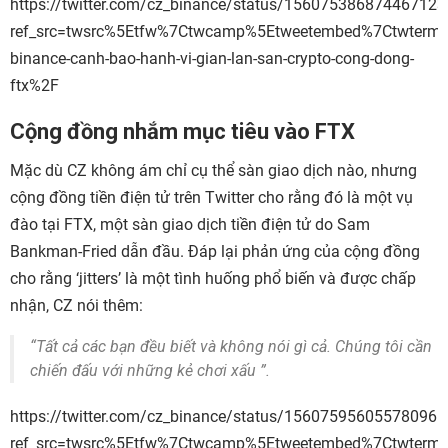
https://twitter.com/cz_binance/status/156075386874467123
ref_src=twsrc%5Etfw%7Ctwcamp%5Etweetembed%7Ctwterm
binance-canh-bao-hanh-vi-gian-lan-san-crypto-cong-dong-
ftx%2F
Cộng đồng nhắm mục tiêu vào FTX
Mặc dù CZ không ám chỉ cụ thể sàn giao dịch nào, nhưng
cộng đồng tiền điện tử trên Twitter cho rằng đó là một vụ
đào tại FTX, một sàn giao dịch tiền điện tử do Sam
Bankman-Fried dẫn đầu. Đáp lại phản ứng của cộng đồng
cho rằng ‘jitters’ là một tình huống phổ biến và được chấp
nhận, CZ nói thêm:
“Tất cả các bạn đều biết và không nói gì cả. Chúng tôi cần
chiến đấu với những kẻ chơi xấu ”.
https://twitter.com/cz_binance/status/156075956055780966
ref_src=twsrc%5Etfw%7Ctwcamp%5Etweetembed%7Ctwterm