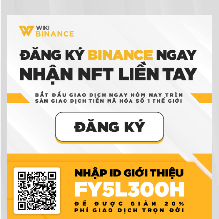
NFT là gì? Hướng dẫn mua bán và tạo NFT trên
Binance
Ví tiền điện tử là gì? Có thực sự cần ví tiền điện
tử để giao dịch tiền điện tử không?