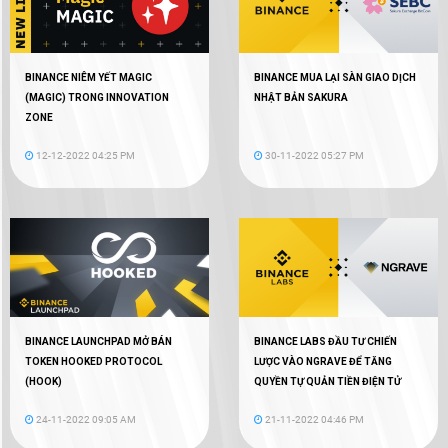
BINANCE NIÊM YẾT MAGIC
BINANCE MUA LẠI SÀN GIAO DỊCH
(MAGIC) TRONG INNOVATION
NHẬT BẢN SAKURA
ZONE
12-12-2022 04:25 PM
30-11-2022 05:27 PM
BINANCE LAUNCHPAD MỞ BÁN
BINANCE LABS ĐẦU TƯ CHIẾN
TOKEN HOOKED PROTOCOL
LƯỢC VÀO NGRAVE ĐỂ TĂNG
(HOOK)
QUYỀN TỰ QUẢN TIỀN ĐIỆN TỬ
24-11-2022 09:05 AM
21-11-2022 04:46 PM