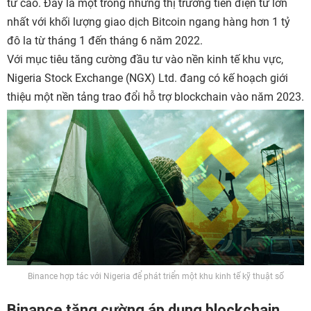
tử cao. Đây là một trong những thị trường tiền điện tử lớn
nhất với khối lượng giao dịch Bitcoin ngang hàng hơn 1 tỷ
đô la từ tháng 1 đến tháng 6 năm 2022.
Với mục tiêu tăng cường đầu tư vào nền kinh tế khu vực,
Nigeria Stock Exchange (NGX) Ltd. đang có kế hoạch giới
thiệu một nền tảng trao đổi hỗ trợ blockchain vào năm 2023.
Binance hợp tác với Nigeria để phát triển một khu kinh tế kỹ thuật số
Binance tăng cường áp dụng blockchain