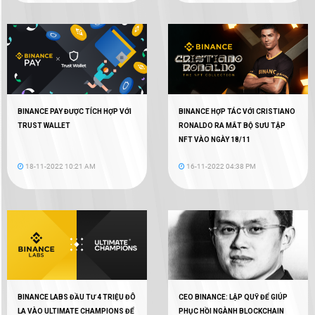
BINANCE PAY ĐƯỢC TÍCH HỢP VỚI
BINANCE HỢP TÁC VỚI CRISTIANO
TRUST WALLET
RONALDO RA MẮT BỘ SƯU TẬP
NFT VÀO NGÀY 18/11
18-11-2022 10:21 AM
16-11-2022 04:38 PM
BINANCE LABS ĐẦU TƯ 4 TRIỆU ĐÔ
CEO BINANCE: LẬP QUỸ ĐỂ GIÚP
LA VÀO ULTIMATE CHAMPIONS ĐỂ
PHỤC HỒI NGÀNH BLOCKCHAIN