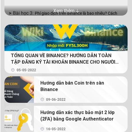
Xem thêm 🡣
Phí giao dịch trên Binance là bao nhiêu? Cách
giảm phí giao dịch Binance
Binance P2P là gì? Cách mua bán coin bằng VND
với Binance P2P
TỔNG QUAN VỀ BINANCE? HƯỚNG DẪN TOÀN
Mua bán coin trên Binance với 2 lệnh cơ bản: lệnh
TẬP ĐĂNG KÝ TÀI KHOẢN BINANCE CHO NGƯỜI
Limit và lệnh Market
MỚI (GIẢM 20% PHÍ GIAO DỊCH TRỌN ĐỜI CHO
05-05-2022
NGƯỜI ĐỌC)
Binance Earn là gì? Tạo thu nhập thụ động từ
Hướng dẫn bán Coin trên sàn
crypto với Binance Earn
Binance
Margin Binance là gì? Hướng dẫn sử dụng Margin
09-06-2022
trên Binance
Hướng dẫn xác thực bảo mật 2 lớp
(2FA) bằng Google Authenticator
Hướng dẫn chi tiết cách giao dịch Binance
Futures
16-05-2022