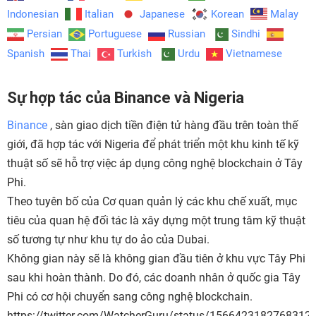
Indonesian
Italian
Japanese
Korean
Malay
Persian
Portuguese
Russian
Sindhi
Spanish
Thai
Turkish
Urdu
Vietnamese
Sự hợp tác của Binance và Nigeria
Binance
, sàn giao dịch tiền điện tử hàng đầu trên toàn thế
giới, đã hợp tác với Nigeria để phát triển một khu kinh tế kỹ
thuật số sẽ hỗ trợ việc áp dụng công nghệ blockchain ở Tây
Phi.
Theo tuyên bố của Cơ quan quản lý các khu chế xuất, mục
tiêu của quan hệ đối tác là xây dựng một trung tâm kỹ thuật
số tương tự như khu tự do ảo của Dubai.
Không gian này sẽ là không gian đầu tiên ở khu vực Tây Phi
sau khi hoàn thành. Do đó, các doanh nhân ở quốc gia Tây
Phi có cơ hội chuyển sang công nghệ blockchain.
https://twitter.com/WatcherGuru/status/1566423182768312