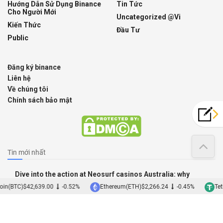
Hướng Dẫn Sử Dụng Binance
Tin Tức
Cho Người Mới
Uncategorized @vi
Kiến Thức
Đầu Tư
Public
Đăng ký binance
Liên hệ
Về chúng tôi
Chính sách bảo mật
Tin mới nhất
Dive into the action at Neosurf casinos Australia: why
prepaid vouchers are a practical
oin(BTC)
$42,639.00
-0.52%
Ethereum(ETH)
$2,266.24
-0.45%
Tet
07/08/2026
Discover the game selection at Best Online Pokies Australia