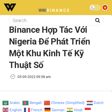
WIKI
BINANCE
Binance Hợp Tác Với
Nigeria Để Phát Triển
Một Khu Kinh Tế Kỹ
Thuật Số
05-09-2022 09:58 am
Arabic
Bengali
Chinese (Simplified)
Dutch
English
French
German
Hindi