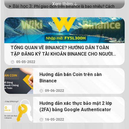
Xem thêm 🡣
Phí giao dịch trên Binance là bao nhiêu? Cách
giảm phí giao dịch Binance
Binance P2P là gì? Cách mua bán coin bằng VND
với Binance P2P
TỔNG QUAN VỀ BINANCE? HƯỚNG DẪN TOÀN
Mua bán coin trên Binance với 2 lệnh cơ bản: lệnh
TẬP ĐĂNG KÝ TÀI KHOẢN BINANCE CHO NGƯỜI
Limit và lệnh Market
MỚI (GIẢM 20% PHÍ GIAO DỊCH TRỌN ĐỜI CHO
05-05-2022
NGƯỜI ĐỌC)
Binance Earn là gì? Tạo thu nhập thụ động từ
Hướng dẫn bán Coin trên sàn
crypto với Binance Earn
Binance
Margin Binance là gì? Hướng dẫn sử dụng Margin
09-06-2022
trên Binance
Hướng dẫn xác thực bảo mật 2 lớp
(2FA) bằng Google Authenticator
Hướng dẫn chi tiết cách giao dịch Binance
Futures
16-05-2022