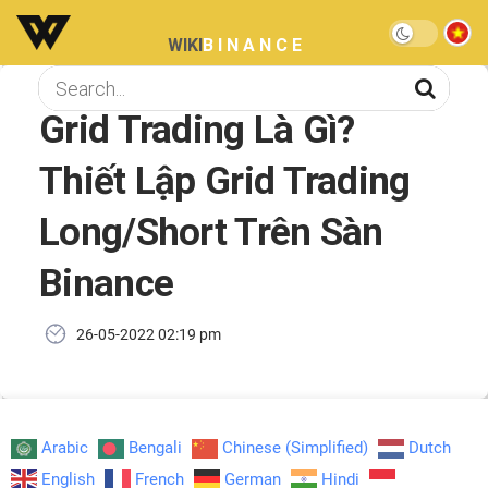
WIKI
BINANCE
Grid Trading Là Gì?
Thiết Lập Grid Trading
Long/Short Trên Sàn
Binance
26-05-2022 02:19 pm
Arabic
Bengali
Chinese (Simplified)
Dutch
English
French
German
Hindi