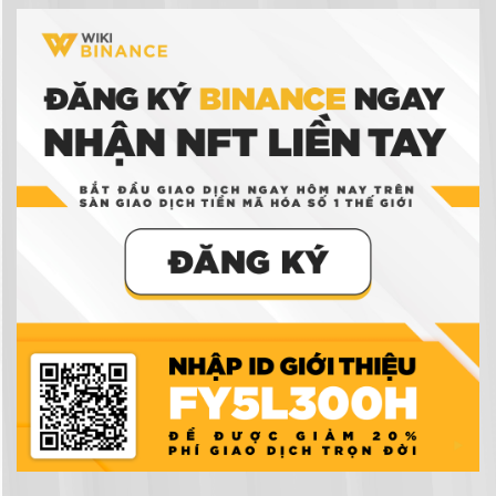
NFT là gì? Hướng dẫn mua bán và tạo NFT trên
Binance
Ví tiền điện tử là gì? Có thực sự cần ví tiền điện
tử để giao dịch tiền điện tử không?