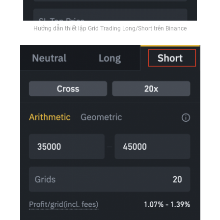
Hướng dẫn thiết lập Grid Trading Long/Short trên Binance