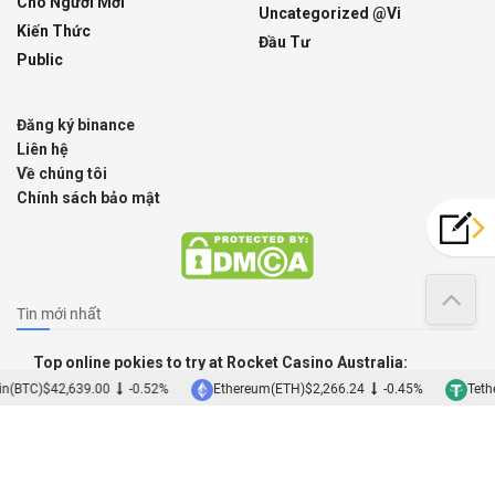
Cho Người Mới
Uncategorized @vi
Kiến Thức
Đầu Tư
Public
Đăng ký binance
Liên hệ
Về chúng tôi
Chính sách bảo mật
Tin mới nhất
Top online pokies to try at Rocket Casino Australia:
maximize your real money gaming
n(BTC)
$42,639.00
-0.52%
Ethereum(ETH)
$2,266.24
-0.45%
Tether
07/08/2026
Fast Withdrawal Casinos Canada: Discover the top games
and instant payout options