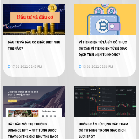
ĐẦU TƯ VÀ ĐẦU CƠ KHÁC BIỆT NHƯ
VÍ TIỀN ĐIỆN TỬ LÀ GÌ? CÓ THỰC
THẾ NÀO?
SỰ CẦN VÍ TIỀN ĐIỆN TỬ ĐỂ GIAO
DỊCH TIỀN ĐIỆN TỬ KHÔNG?
17-06-2022 05:45 PM
13-06-2022 05:36 PM
BẮT ĐẦU VỚI THỊ TRƯỜNG
HƯỚNG DẪN SỬ DỤNG CÁC THAM
BINANCE NFT – NFT TỪNG BƯỚC
SỐ TỰ ĐỘNG TRONG GIAO DỊCH
THAY ĐỔI THẾ GIỚI NHƯ THẾ NÀO?
LƯỚI SPOT