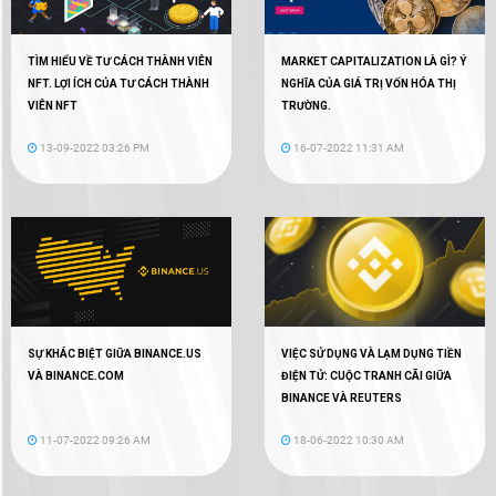
TÌM HIỂU VỀ TƯ CÁCH THÀNH VIÊN
MARKET CAPITALIZATION LÀ GÌ? Ý
NFT. LỢI ÍCH CỦA TƯ CÁCH THÀNH
NGHĨA CỦA GIÁ TRỊ VỐN HÓA THỊ
VIÊN NFT
TRƯỜNG.
13-09-2022 03:26 PM
16-07-2022 11:31 AM
SỰ KHÁC BIỆT GIỮA BINANCE.US
VIỆC SỬ DỤNG VÀ LẠM DỤNG TIỀN
VÀ BINANCE.COM
ĐIỆN TỬ: CUỘC TRANH CÃI GIỮA
BINANCE VÀ REUTERS
11-07-2022 09:26 AM
18-06-2022 10:30 AM