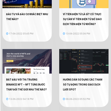
ĐẦU TƯ VÀ ĐẦU CƠ KHÁC BIỆT NHƯ
VÍ TIỀN ĐIỆN TỬ LÀ GÌ? CÓ THỰC
THẾ NÀO?
SỰ CẦN VÍ TIỀN ĐIỆN TỬ ĐỂ GIAO
DỊCH TIỀN ĐIỆN TỬ KHÔNG?
17-06-2022 05:45 PM
13-06-2022 05:36 PM
BẮT ĐẦU VỚI THỊ TRƯỜNG
HƯỚNG DẪN SỬ DỤNG CÁC THAM
BINANCE NFT – NFT TỪNG BƯỚC
SỐ TỰ ĐỘNG TRONG GIAO DỊCH
THAY ĐỔI THẾ GIỚI NHƯ THẾ NÀO?
LƯỚI SPOT
13-06-2022 04:18 PM
08-06-2022 05:52 PM