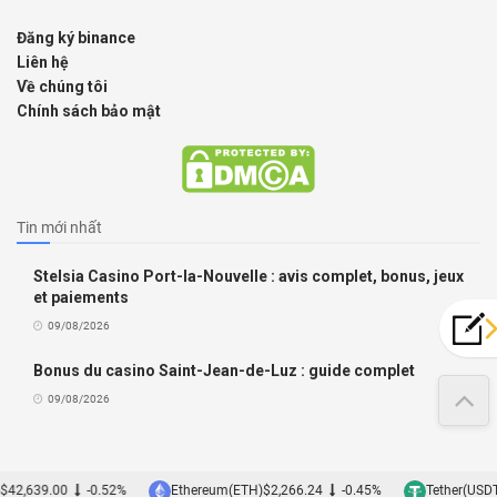
Đăng ký binance
Liên hệ
Về chúng tôi
Chính sách bảo mật
Tin mới nhất
Stelsia Casino Port-la-Nouvelle : avis complet, bonus, jeux
et paiements
09/08/2026
Bonus du casino Saint-Jean-de-Luz : guide complet
09/08/2026
42,639.00
-0.52%
Ethereum(ETH)
$2,266.24
-0.45%
Tether(USDT)