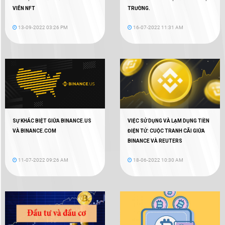
VIÊN NFT
TRƯỜNG.
13-09-2022 03:26 PM
16-07-2022 11:31 AM
SỰ KHÁC BIỆT GIỮA BINANCE.US
VIỆC SỬ DỤNG VÀ LẠM DỤNG TIỀN
VÀ BINANCE.COM
ĐIỆN TỬ: CUỘC TRANH CÃI GIỮA
BINANCE VÀ REUTERS
11-07-2022 09:26 AM
18-06-2022 10:30 AM