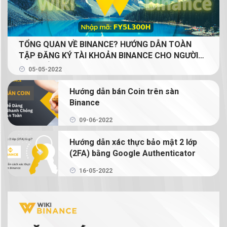
Binance P2P là gì? Cách mua bán coin bằng VND
với Binance P2P
TỔNG QUAN VỀ BINANCE? HƯỚNG DẪN TOÀN
Mua bán coin trên Binance với 2 lệnh cơ bản: lệnh
TẬP ĐĂNG KÝ TÀI KHOẢN BINANCE CHO NGƯỜI
Limit và lệnh Market
MỚI (GIẢM 20% PHÍ GIAO DỊCH TRỌN ĐỜI CHO
05-05-2022
NGƯỜI ĐỌC)
Binance Earn là gì? Tạo thu nhập thụ động từ
Hướng dẫn bán Coin trên sàn
crypto với Binance Earn
Binance
Margin Binance là gì? Hướng dẫn sử dụng Margin
09-06-2022
trên Binance
Hướng dẫn xác thực bảo mật 2 lớp
(2FA) bằng Google Authenticator
Hướng dẫn chi tiết cách giao dịch Binance
Futures
16-05-2022
NFT là gì? Hướng dẫn mua bán và tạo NFT trên
Binance