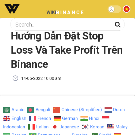
WIKI
BINANCE
Hướng Dẫn Đặt Stop
Loss Và Take Profit Trên
Binance
14-05-2022 10:00 am
Arabic
Bengali
Chinese (Simplified)
Dutch
English
French
German
Hindi
Indonesian
Italian
Japanese
Korean
Malay