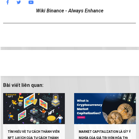
Wiki Binance - Always Enhance
Bài viết liên quan:
TÌM HIỂU VỀ TƯ CÁCH THÀNH VIÊN
MARKET CAPITALIZATION LÀ GÌ? Ý
NFT. LỢI ÍCH CỦA TƯ CÁCH THÀNH
NGHĨA CỦA GIÁ TRỊ VỐN HÓA THỊ