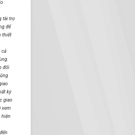
do
 tài trợ
ảng để
 thiết
t cả
ùng.
p đối
cũng
giao
bất kỳ
c giao
) xem
 hiện
 đến