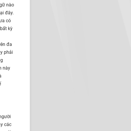
ngữ nào
ại đây.
ưa có
bất kỳ
rên đa
y phải
ng
n này
à
ế
người
ạy các