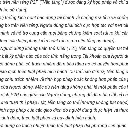
 trên nền tảng P2P (“Nền tảng”) được đăng ký hợp pháp và chỉ 
h họ sử dụng.
hệ thống kích hoạt báo động tài chính về chống rửa tiền và chống
g bố trên Nền tảng, Người dùng phải tích cực hợp tác với nền t
minh và hỗ trợ cung cấp mọi bằng chứng kiểm soát rủi ro khi cần
 theo các biện pháp kiểm soát rủi ro mà nền tảng áp dụng).
Người dùng không tuân thủ Điều ( I.2.), Nền tảng có quyền tắt tấ
 bất kỳ phần nào của các tính năng trong Tài khoản của Người d
i dùng phải có trách nhiệm đảm bảo rằng họ có quyền hợp phá
giao dịch theo luật pháp hiện hành. Dù thế nào đi nữa, Nền tảng 
g chịu trách nhiệm về tính hợp pháp hoặc không hợp pháp của 
 của Người dùng. Mặc dù Nền tảng không phải là một phần của 
 dịch P2P nào giữa các Người dùng, nhưng để đảm bảo tất cả cá
 đều tuân thủ pháp luật, Nền tảng có thể (nhưng không bắt buộc
tính hợp pháp của các giao dịch do người dùng thực hiện và thực
hành động theo luật pháp và quy định hiện hành.
i dùng có trách nhiệm tuân thủ luật pháp địa phương liên quan