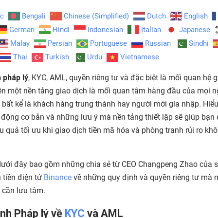
ic
Bengali
Chinese (Simplified)
Dutch
English
German
Hindi
Indonesian
Italian
Japanese
Malay
Persian
Portuguese
Russian
Sindhi
Thai
Turkish
Urdu
Vietnamese
 pháp lý
, KYC, AML, quyền riêng tư và đặc biệt là mối quan hệ 
ên một nền tảng giao dịch là mối quan tâm hàng đầu của mọi n
 bất kể là khách hàng trung thành hay người mới gia nhập. Hiểu
 động cơ bản và những lưu ý mà nền tảng thiết lập sẽ giúp bạn 
u quả tối ưu khi giao dịch tiền mã hóa và phòng tranh rủi ro kh
 dưới đây bao gồm những chia sẻ từ CEO Changpeng Zhao của 
 tiền điện tử
Binance
về những quy định và quyền riêng tư mà 
 cần lưu tâm.
nh Pháp lý về
KYC
và AML