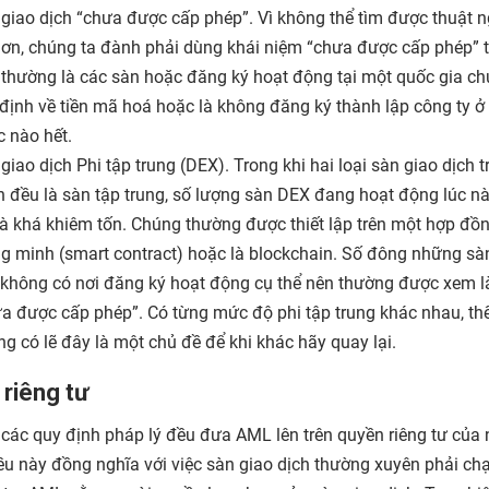
giao dịch “chưa được cấp phép”. Vì không thể tìm được thuật 
hơn, chúng ta đành phải dùng khái niệm “chưa được cấp phép” t
thường là các sàn hoặc đăng ký hoạt động tại một quốc gia ch
định về tiền mã hoá hoặc là không đăng ký thành lập công ty ở 
 nào hết.
giao dịch Phi tập trung (DEX). Trong khi hai loại sàn giao dịch t
 đều là sàn tập trung, số lượng sàn DEX đang hoạt động lúc nà
là khá khiêm tốn. Chúng thường được thiết lập trên một hợp đồ
g minh (smart contract) hoặc là blockchain. Số đông những sà
không có nơi đăng ký hoạt động cụ thể nên thường được xem l
a được cấp phép”. Có từng mức độ phi tập trung khác nhau, th
g có lẽ đây là một chủ đề để khi khác hãy quay lại.
riêng tư
các quy định pháp lý đều đưa AML lên trên quyền riêng tư của 
ều này đồng nghĩa với việc sàn giao dịch thường xuyên phải ch