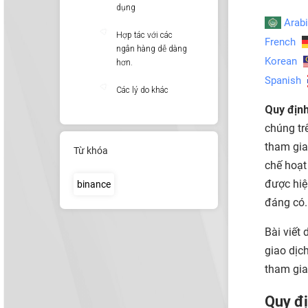
dụng
Arab
Hợp tác với các
French
ngân hàng dễ dàng
Korean
hơn.
Spanish
Các lý do khác
Quy định
chúng tr
tham gia
Từ khóa
chế hoạt
được hiệ
binance
đáng có.
Bài viết
giao dịch
tham gia
Quy đị