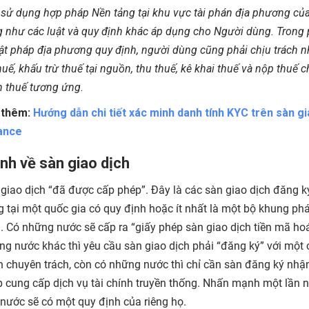
 sử dụng hợp pháp Nền tảng tại khu vực tài phán địa phương củ
 như các luật và quy định khác áp dụng cho Người dùng. Trong
uật pháp địa phương quy định, người dùng cũng phải chịu trách 
huế, khấu trừ thuế tại nguồn, thu thuế, kê khai thuế và nộp thuế 
 thuế tương ứng.
 thêm:
Hướng dẫn chi tiết xác minh danh tính KYC trên sàn g
nance
nh về sàn giao dịch
giao dịch “đã được cấp phép”. Đây là các sàn giao dịch đăng k
 tại một quốc gia có quy định hoặc ít nhất là một bộ khung phá
. Có những nước sẽ cấp ra “giấy phép sàn giao dịch tiền mã hoá
g nước khác thì yêu cầu sàn giao dịch phải “đăng ký” với một 
 chuyên trách, còn có những nước thì chỉ cần sàn đăng ký nhậ
 cung cấp dịch vụ tài chính truyền thống. Nhấn mạnh một lần n
nước sẽ có một quy định của riêng họ.