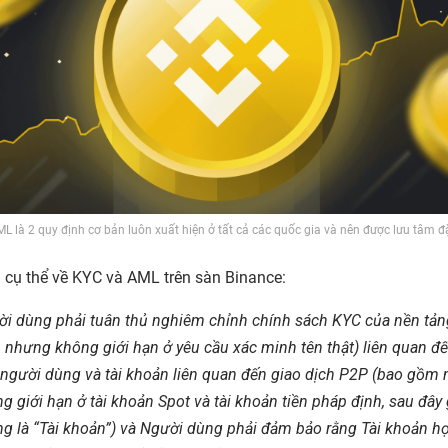
L là 2 quy định cơ bản luôn xuất hiện ở tất cả các quốc gia và nên được lưu tâm đ
 cụ thể về KYC và AML trên sàn Binance:
i dùng phải tuân thủ nghiêm chỉnh chính sách KYC của nền tản
nhưng không giới hạn ở yêu cầu xác minh tên thật) liên quan đ
 người dùng và tài khoản liên quan đến giao dịch P2P (bao gồm
g giới hạn ở tài khoản Spot và tài khoản tiền pháp định, sau đây 
g là “Tài khoản”) và Người dùng phải đảm bảo rằng Tài khoản h