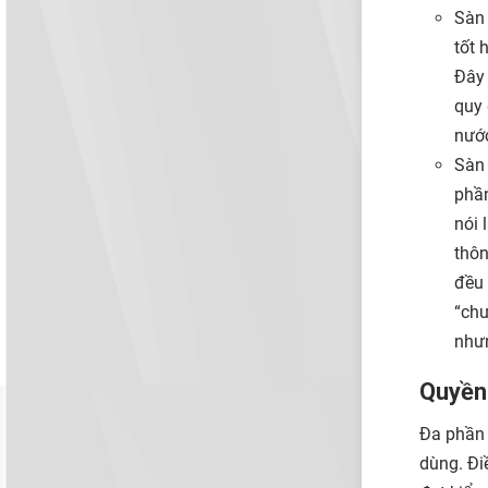
Sàn 
tốt 
Đây 
quy 
nước
Sàn 
phần
nói 
thôn
đều 
“chư
nhưn
Quyền 
Đa phần 
dùng. Đi