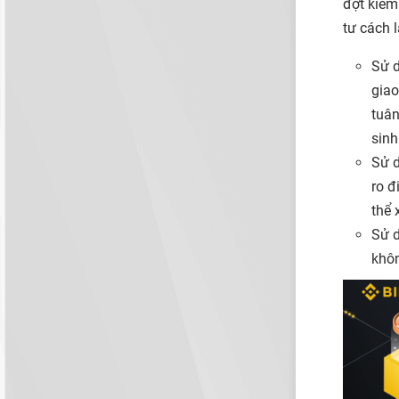
đợt kiểm
tư cách 
Sử d
giao
tuân
sinh
Sử d
ro đ
thể 
Sử d
khôn