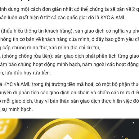
ình dung một cách đơn giản nhất có thể, chúng ta sẽ bàn về 2 
bản luôn xuất hiện ở tất cả các quốc gia: đó là KYC & AML.
(thấu hiểu thông tin khách hàng): sàn giao dịch có nghĩa vụ p
thông tin cơ bản về khách hàng của mình, ở đây bao gồm yêu c
 cấp chứng minh thư, xác minh địa chỉ cư trú, ..
(phòng chống rửa tiền): sàn giao dịch phải phân tích từng giao
ảm bảo chúng hoạt động minh bạch, nằm ngoài các hoạt động 
, lừa đảo hay rửa tiền.
cả KYC và AML trong thị trường tiền mã hoá, có một bộ phận th
huyên đi phân tích các giao dịch on-chain và chấm các mức đi
 mỗi giao dịch, thay vì bản thân sàn giao dịch thực hiện việc 
 sự minh bạch.