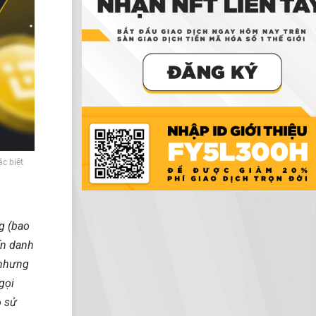
ặc biệt
g (bao
ến danh
 nhưng
gọi
ọ sử