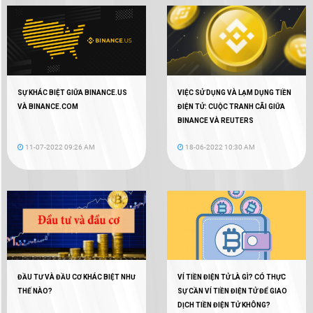
SỰ KHÁC BIỆT GIỮA BINANCE.US
VIỆC SỬ DỤNG VÀ LẠM DỤNG TIỀN
VÀ BINANCE.COM
ĐIỆN TỬ: CUỘC TRANH CÃI GIỮA
BINANCE VÀ REUTERS
11-07-2022 09:26 AM
18-06-2022 10:30 AM
ĐẦU TƯ VÀ ĐẦU CƠ KHÁC BIỆT NHƯ
VÍ TIỀN ĐIỆN TỬ LÀ GÌ? CÓ THỰC
THẾ NÀO?
SỰ CẦN VÍ TIỀN ĐIỆN TỬ ĐỂ GIAO
DỊCH TIỀN ĐIỆN TỬ KHÔNG?