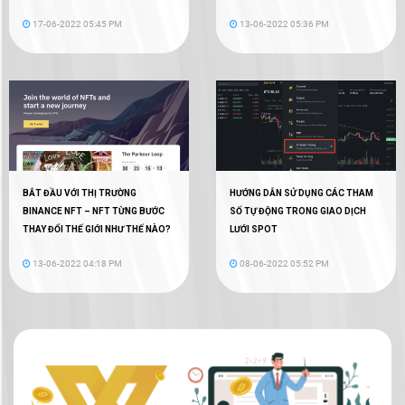
17-06-2022 05:45 PM
13-06-2022 05:36 PM
BẮT ĐẦU VỚI THỊ TRƯỜNG
HƯỚNG DẪN SỬ DỤNG CÁC THAM
BINANCE NFT – NFT TỪNG BƯỚC
SỐ TỰ ĐỘNG TRONG GIAO DỊCH
THAY ĐỔI THẾ GIỚI NHƯ THẾ NÀO?
LƯỚI SPOT
13-06-2022 04:18 PM
08-06-2022 05:52 PM