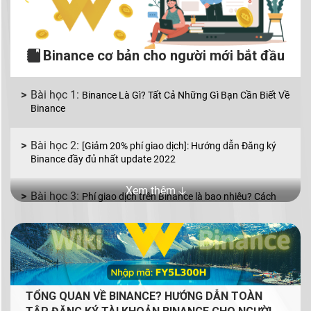
Binance cơ bản cho người mới bắt đầu
Binance Là Gì? Tất Cả Những Gì Bạn Cần Biết Về
Binance
[Giảm 20% phí giao dịch]: Hướng dẫn Đăng ký
Binance đầy đủ nhất update 2022
Xem thêm 🡣
Phí giao dịch trên Binance là bao nhiêu? Cách
giảm phí giao dịch Binance
Binance P2P là gì? Cách mua bán coin bằng VND
với Binance P2P
TỔNG QUAN VỀ BINANCE? HƯỚNG DẪN TOÀN
Mua bán coin trên Binance với 2 lệnh cơ bản: lệnh
Limit và lệnh Market