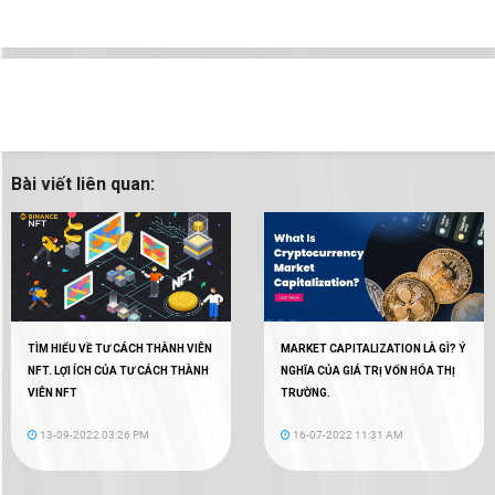
Bài viết liên quan:
TÌM HIỂU VỀ TƯ CÁCH THÀNH VIÊN
MARKET CAPITALIZATION LÀ GÌ? Ý
NFT. LỢI ÍCH CỦA TƯ CÁCH THÀNH
NGHĨA CỦA GIÁ TRỊ VỐN HÓA THỊ
VIÊN NFT
TRƯỜNG.
13-09-2022 03:26 PM
16-07-2022 11:31 AM