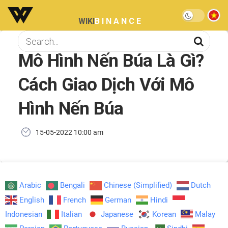
WIKI
BINANCE
Mô Hình Nến Búa Là Gì?
Cách Giao Dịch Với Mô
Hình Nến Búa
15-05-2022 10:00 am
Arabic
Bengali
Chinese (Simplified)
Dutch
English
French
German
Hindi
Indonesian
Italian
Japanese
Korean
Malay