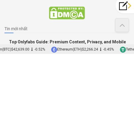
Tin mới nhất
Top Onlyfabs Guide: Premium Content, Privacy, and Mobile
Access Explained
n(BTC)
$42,639.00
-0.52%
Ethereum(ETH)
$2,266.24
-0.45%
Tether
08/08/2026
How to navigate online pokies NZ: A beginner’s guide to
exciting gameplay
07/08/2026