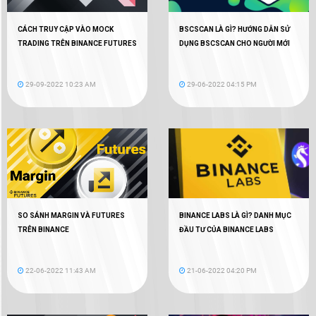
CÁCH TRUY CẬP VÀO MOCK
BSCSCAN LÀ GÌ? HƯỚNG DẪN SỬ
TRADING TRÊN BINANCE FUTURES
DỤNG BSCSCAN CHO NGƯỜI MỚI
29-09-2022 10:23 AM
29-06-2022 04:15 PM
SO SÁNH MARGIN VÀ FUTURES
BINANCE LABS LÀ GÌ? DANH MỤC
TRÊN BINANCE
ĐẦU TƯ CỦA BINANCE LABS
22-06-2022 11:43 AM
21-06-2022 04:20 PM