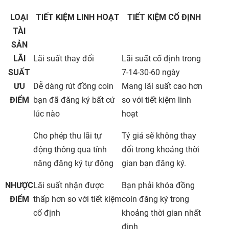
LOẠI
TIẾT KIỆM LINH HOẠT
TIẾT KIỆM CỐ ĐỊNH
TÀI
SẢN
LÃI
Lãi suất thay đổi
Lãi suất cố định trong
SUẤT
7-14-30-60 ngày
ƯU
Dễ dàng rút đồng coin
Mang lãi suất cao hơn
ĐIỂM
bạn đã đăng ký bất cứ
so với tiết kiệm linh
lúc nào
hoạt
Cho phép thu lãi tự
Tỷ giá sẽ không thay
động thông qua tính
đổi trong khoảng thời
năng đăng ký tự động
gian bạn đăng ký.
NHƯỢC
Lãi suất nhận được
Bạn phải khóa đồng
ĐIỂM
thấp hơn so với tiết kiệm
coin đăng ký trong
cố định
khoảng thời gian nhất
định