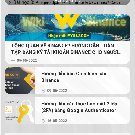
Phí giao dịch trên Binance là bao nhiêu? Cách
giảm phí giao dịch Binance
Binance P2P là gì? Cách mua bán coin bằng VND
với Binance P2P
TỔNG QUAN VỀ BINANCE? HƯỚNG DẪN TOÀN
Mua bán coin trên Binance với 2 lệnh cơ bản: lệnh
TẬP ĐĂNG KÝ TÀI KHOẢN BINANCE CHO NGƯỜI
Limit và lệnh Market
MỚI (GIẢM 20% PHÍ GIAO DỊCH TRỌN ĐỜI CHO
05-05-2022
NGƯỜI ĐỌC)
Binance Earn là gì? Tạo thu nhập thụ động từ
Hướng dẫn bán Coin trên sàn
crypto với Binance Earn
Binance
Margin Binance là gì? Hướng dẫn sử dụng Margin
09-06-2022
trên Binance
Hướng dẫn xác thực bảo mật 2 lớp
(2FA) bằng Google Authenticator
Hướng dẫn chi tiết cách giao dịch Binance
Futures
16-05-2022
NFT là gì? Hướng dẫn mua bán và tạo NFT trên