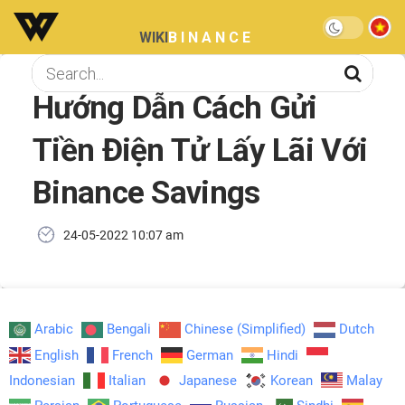
WIKI
BINANCE
Hướng Dẫn Cách Gửi
Tiền Điện Tử Lấy Lãi Với
Binance Savings
24-05-2022 10:07 am
Arabic
Bengali
Chinese (Simplified)
Dutch
English
French
German
Hindi
Indonesian
Italian
Japanese
Korean
Malay