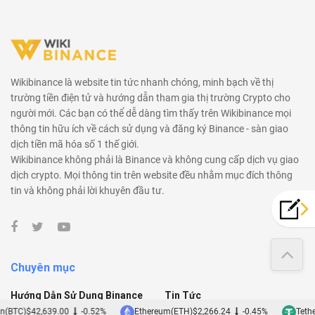
Wikibinance là website tin tức nhanh chóng, minh bạch về thị
trường tiền điện tử và hướng dẫn tham gia thị trường Crypto cho
người mới. Các bạn có thể dễ dàng tìm thấy trên Wikibinance mọi
thông tin hữu ích về cách sử dụng và đăng ký Binance - sàn giao
dịch tiền mã hóa số 1 thế giới.
Wikibinance không phải là Binance và không cung cấp dịch vụ giao
dịch crypto. Mọi thông tin trên website đều nhằm mục đích thông
tin và không phải lời khuyên đầu tư.
Chuyên mục
Hướng Dẫn Sử Dụng Binance
Tin Tức
Cho Người Mới
(BTC)
$42,639.00
-0.52%
Ethereum(ETH)
$2,266.24
-0.45%
Tether
Uncategorized @vi