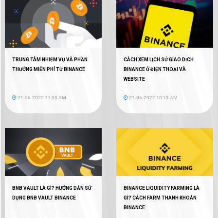
TRUNG TÂM NHIỆM VỤ VÀ PHẦN
CÁCH XEM LỊCH SỬ GIAO DỊCH
THƯỞNG MIỄN PHÍ TỪ BINANCE
BINANCE Ở ĐIỆN THOẠI VÀ
WEBSITE
21-06-2022 11:33 AM
21-06-2022 10:13 AM
BNB VAULT LÀ GÌ? HƯỚNG DẪN SỬ
BINANCE LIQUIDITY FARMING LÀ
DỤNG BNB VAULT BINANCE
GÌ? CÁCH FARM THANH KHOẢN
BINANCE