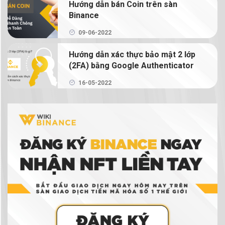
Hướng dẫn bán Coin trên sàn
crypto với Binance Earn
Binance
Margin Binance là gì? Hướng dẫn sử dụng Margin
09-06-2022
trên Binance
Hướng dẫn xác thực bảo mật 2 lớp
(2FA) bằng Google Authenticator
Hướng dẫn chi tiết cách giao dịch Binance
Futures
16-05-2022
NFT là gì? Hướng dẫn mua bán và tạo NFT trên
Binance
Ví tiền điện tử là gì? Có thực sự cần ví tiền điện
tử để giao dịch tiền điện tử không?