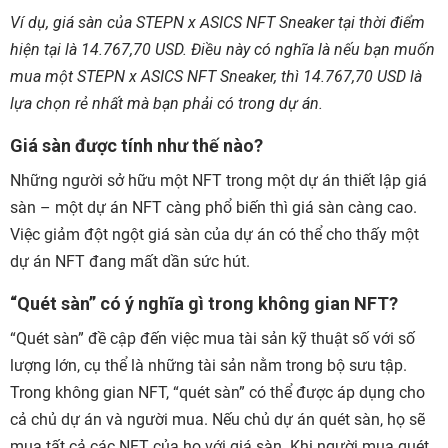
Ví dụ, giá sàn của STEPN x ASICS NFT Sneaker tại thời điểm
hiện tại là 14.767,70 USD. Điều này có nghĩa là nếu bạn muốn
mua một STEPN x ASICS NFT Sneaker, thì 14.767,70 USD là
lựa chọn rẻ nhất mà bạn phải có trong dự án.
Giá sàn được tính như thế nào?
Những người sở hữu một NFT trong một dự án thiết lập giá
sàn – một dự án NFT càng phổ biến thì giá sàn càng cao.
Việc giảm đột ngột giá sàn của dự án có thể cho thấy một
dự án NFT đang mất dần sức hút.
“Quét sàn” có ý nghĩa gì trong không gian NFT?
“Quét sàn” đề cập đến việc mua tài sản kỹ thuật số với số
lượng lớn, cụ thể là những tài sản nằm trong bộ sưu tập.
Trong không gian NFT, “quét sàn” có thể được áp dụng cho
cả chủ dự án và người mua. Nếu chủ dự án quét sàn, họ sẽ
mua tất cả các NFT của họ với giá sàn. Khi người mua quét