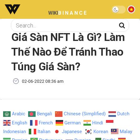
WIKI
BINANCE
Giá Sàn NFT Là Gì? Làm
Thế Nào Để Tránh Thao
Túng Giá Sàn?
02-06-2022 08:36 am
Arabic
Bengali
Chinese (Simplified)
Dutch
English
French
German
Hindi
Indonesian
Italian
Japanese
Korean
Malay