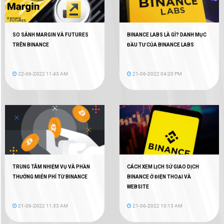
SO SÁNH MARGIN VÀ FUTURES
BINANCE LABS LÀ GÌ? DANH MỤC
TRÊN BINANCE
ĐẦU TƯ CỦA BINANCE LABS
22-06-2022 11:43 AM
21-06-2022 04:20 PM
TRUNG TÂM NHIỆM VỤ VÀ PHẦN
CÁCH XEM LỊCH SỬ GIAO DỊCH
THƯỞNG MIỄN PHÍ TỪ BINANCE
BINANCE Ở ĐIỆN THOẠI VÀ
WEBSITE
21-06-2022 11:33 AM
21-06-2022 10:13 AM