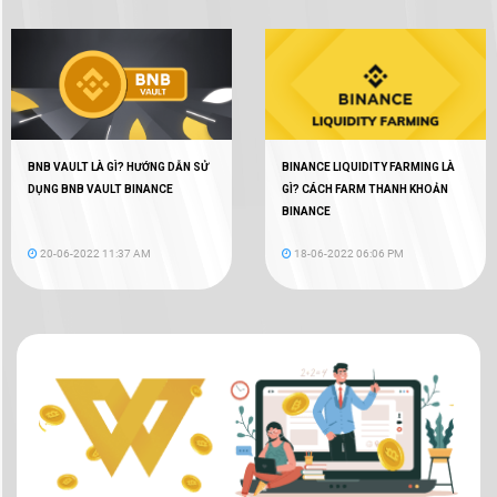
BNB VAULT LÀ GÌ? HƯỚNG DẪN SỬ
BINANCE LIQUIDITY FARMING LÀ
DỤNG BNB VAULT BINANCE
GÌ? CÁCH FARM THANH KHOẢN
BINANCE
20-06-2022 11:37 AM
18-06-2022 06:06 PM