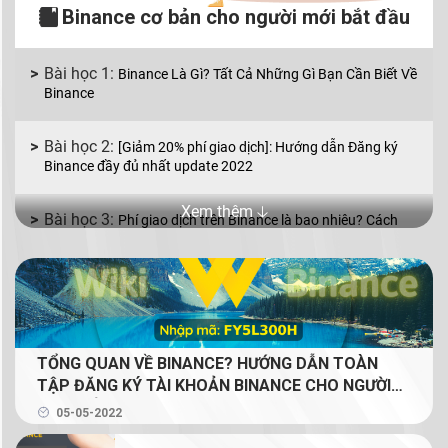
Binance cơ bản cho người mới bắt đầu
Binance Là Gì? Tất Cả Những Gì Bạn Cần Biết Về
Binance
[Giảm 20% phí giao dịch]: Hướng dẫn Đăng ký
Binance đầy đủ nhất update 2022
Xem thêm 🡣
Phí giao dịch trên Binance là bao nhiêu? Cách
giảm phí giao dịch Binance
Binance P2P là gì? Cách mua bán coin bằng VND
với Binance P2P
TỔNG QUAN VỀ BINANCE? HƯỚNG DẪN TOÀN
Mua bán coin trên Binance với 2 lệnh cơ bản: lệnh
TẬP ĐĂNG KÝ TÀI KHOẢN BINANCE CHO NGƯỜI
Limit và lệnh Market
MỚI (GIẢM 20% PHÍ GIAO DỊCH TRỌN ĐỜI CHO
05-05-2022
NGƯỜI ĐỌC)
Binance Earn là gì? Tạo thu nhập thụ động từ