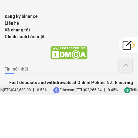
Đăng ký binance
Liên hệ
Về chúng tôi
Chính sách bảo mật
Tin mới nhất
Fast deposits and withdrawals at Online Pokies NZ: Ensuring
a seamless gaming experience
n(BTC)
$42,639.00
-0.52%
Ethereum(ETH)
$2,266.24
-0.45%
Tethe
07/08/2026
Top online pokies to try at Rocket Casino Australia:
maximize your real money gaming
07/08/2026