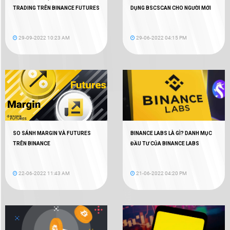
TRADING TRÊN BINANCE FUTURES
DỤNG BSCSCAN CHO NGƯỜI MỚI
29-09-2022 10:23 AM
29-06-2022 04:15 PM
SO SÁNH MARGIN VÀ FUTURES
BINANCE LABS LÀ GÌ? DANH MỤC
TRÊN BINANCE
ĐẦU TƯ CỦA BINANCE LABS
22-06-2022 11:43 AM
21-06-2022 04:20 PM