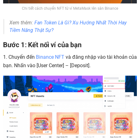
Chi tiết cách chuyển NFT từ ví MetaMask lên sàn Binance
Xem thêm:
Fan Token Là Gì? Xu Hướng Nhất Thời Hay
Tiềm Năng Thật Sự?
Bước 1: Kết nối ví của bạn
1. Chuyển đến
Binance NFT
và đăng nhập vào tài khoản của
bạn. Nhấn vào [
User Center] – [Deposit].