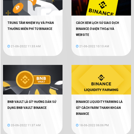
TRUNG TÂM NHIỆM VỤ VÀ PHẦN
CÁCH XEM LỊCH SỬ GIAO DỊCH
THƯỞNG MIỄN PHÍ TỪ BINANCE
BINANCE Ở ĐIỆN THOẠI VÀ
WEBSITE
21-06-2022 11:33 AM
21-06-2022 10:13 AM
BNB VAULT LÀ GÌ? HƯỚNG DẪN SỬ
BINANCE LIQUIDITY FARMING LÀ
DỤNG BNB VAULT BINANCE
GÌ? CÁCH FARM THANH KHOẢN
BINANCE
20-06-2022 11:37 AM
18-06-2022 06:06 PM