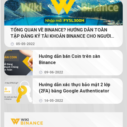
Binance P2P là gì? Cách mua bán coin bằng VND
với Binance P2P
TỔNG QUAN VỀ BINANCE? HƯỚNG DẪN TOÀN
Mua bán coin trên Binance với 2 lệnh cơ bản: lệnh
TẬP ĐĂNG KÝ TÀI KHOẢN BINANCE CHO NGƯỜI
Limit và lệnh Market
MỚI (GIẢM 20% PHÍ GIAO DỊCH TRỌN ĐỜI CHO
05-05-2022
NGƯỜI ĐỌC)
Binance Earn là gì? Tạo thu nhập thụ động từ
Hướng dẫn bán Coin trên sàn
crypto với Binance Earn
Binance
Margin Binance là gì? Hướng dẫn sử dụng Margin
09-06-2022
trên Binance
Hướng dẫn xác thực bảo mật 2 lớp
(2FA) bằng Google Authenticator
Hướng dẫn chi tiết cách giao dịch Binance
Futures
16-05-2022
NFT là gì? Hướng dẫn mua bán và tạo NFT trên
Binance