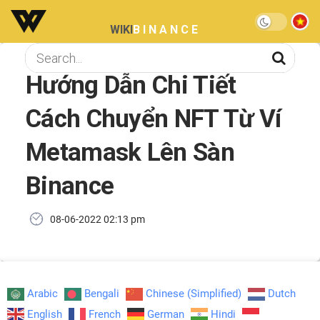
WIKI
BINANCE
Hướng Dẫn Chi Tiết
Cách Chuyển NFT Từ Ví
Metamask Lên Sàn
Binance
08-06-2022 02:13 pm
Arabic
Bengali
Chinese (Simplified)
Dutch
English
French
German
Hindi