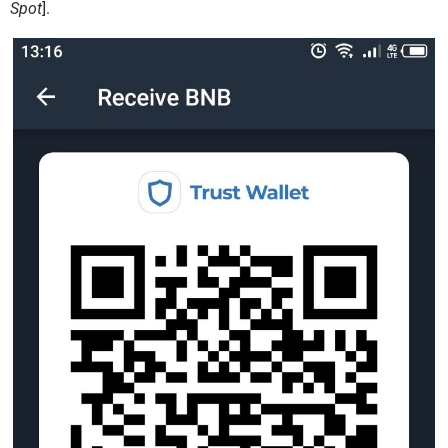
Spot
].