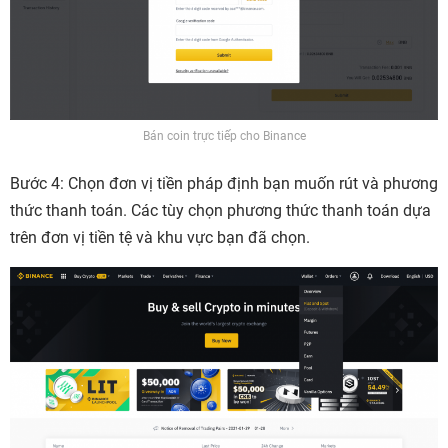
Bán coin trực tiếp cho Binance
Bước 4: Chọn đơn vị tiền pháp định bạn muốn rút và phương
thức thanh toán. Các tùy chọn phương thức thanh toán dựa
trên đơn vị tiền tệ và khu vực bạn đã chọn.