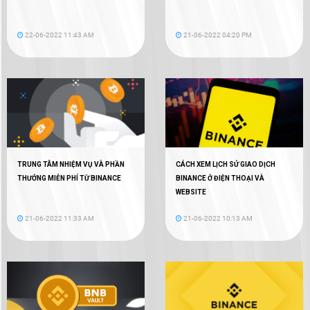
22-06-2022 11:43 AM
21-06-2022 04:20 PM
TRUNG TÂM NHIỆM VỤ VÀ PHẦN
CÁCH XEM LỊCH SỬ GIAO DỊCH
THƯỞNG MIỄN PHÍ TỪ BINANCE
BINANCE Ở ĐIỆN THOẠI VÀ
WEBSITE
21-06-2022 11:33 AM
21-06-2022 10:13 AM