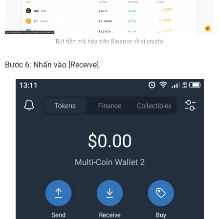
Rút tiền mã hóa trên Binance về ví crypto
Bước 6:
Nhấn vào [
Receive
].