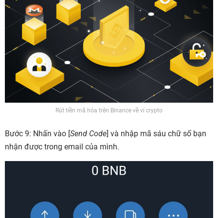
Rút tiền mã hóa trên Binance về ví crypto
Bước 9: Nhấn vào [
Send Code
] và nhập mã sáu chữ số bạn
nhận được trong email của mình.