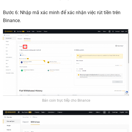
Bước 6: Nhập mã xác minh để xác nhận việc rút tiền trên
Binance.
Bán coin trực tiếp cho Binance