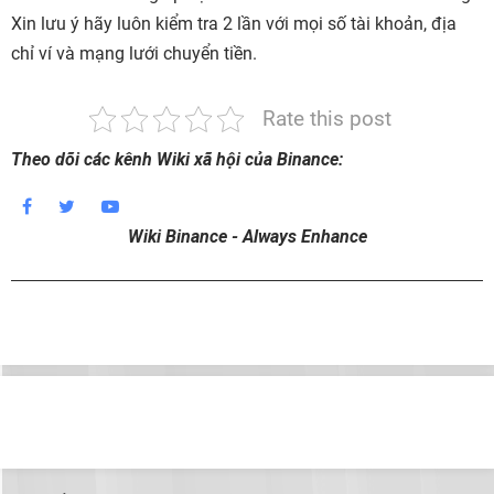
Xin lưu ý hãy luôn kiểm tra 2 lần với mọi số tài khoản, địa
chỉ ví và mạng lưới chuyển tiền.
Rate this post
Theo dõi các kênh Wiki xã hội của Binance:
Wiki Binance - Always Enhance