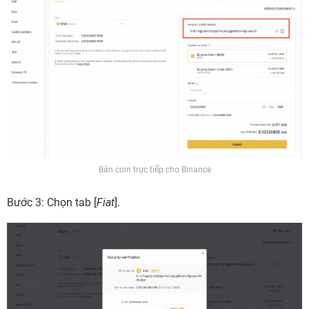
Bán coin trực tiếp cho Binance
Bước 3: Chọn tab [
Fiat
].